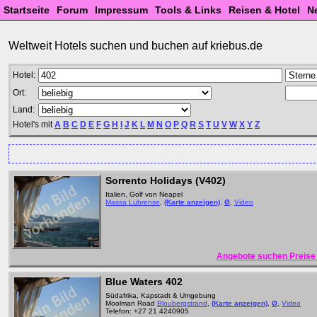
Startseite
Forum
Impressum
Tools & Links
Reisen & Hotel
N
Weltweit Hotels suchen und buchen auf kriebus.de
Hotel:
Ort:
Land:
Hotel's mit
A
B
C
D
E
F
G
H
I
J
K
L
M
N
O
P
Q
R
S
T
U
V
W
X
Y
Z
Sorrento Holidays (V402)
Italien, Golf von Neapel
Massa Lubrense
,
(Karte anzeigen)
,
Ø
,
Video
Angebote suchen Preise 
Blue Waters 402
Südafrika, Kapstadt & Umgebung
Moolman Road
Bloubergstrand
,
(Karte anzeigen)
,
Ø
,
Video
Telefon: +27 21 4240905