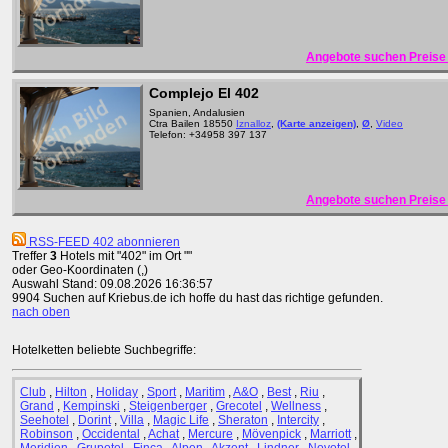
Angebote suchen Preise 
Complejo El 402
Spanien, Andalusien
Ctra Bailen 18550
Iznalloz
,
(Karte anzeigen)
,
Ø
,
Video
Telefon: +34958 397 137
Angebote suchen Preise 
RSS-FEED 402 abonnieren
Treffer
3
Hotels mit "402" im Ort ""
oder Geo-Koordinaten (,)
Auswahl Stand: 09.08.2026 16:36:57
9904 Suchen auf Kriebus.de ich hoffe du hast das richtige gefunden.
nach oben
Hotelketten beliebte Suchbegriffe:
Club
,
Hilton
,
Holiday
,
Sport
,
Maritim
,
A&O
,
Best
,
Riu
,
Grand
,
Kempinski
,
Steigenberger
,
Grecotel
,
Wellness
,
Seehotel
,
Dorint
,
Villa
,
Magic Life
,
Sheraton
,
Intercity
,
Robinson
,
Occidental
,
Achat
,
Mercure
,
Mövenpick
,
Marriott
,