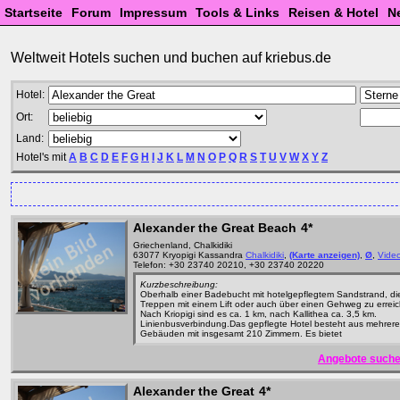
Startseite
Forum
Impressum
Tools & Links
Reisen & Hotel
N
Weltweit Hotels suchen und buchen auf kriebus.de
Hotel:
Ort:
Land:
Hotel's mit
A
B
C
D
E
F
G
H
I
J
K
L
M
N
O
P
Q
R
S
T
U
V
W
X
Y
Z
Alexander the Great Beach
4*
Griechenland, Chalkidiki
63077 Kryopigi Kassandra
Chalkidiki
,
(Karte anzeigen)
,
Ø
,
Vide
Telefon: +30 23740 20210, +30 23740 20220
Kurzbeschreibung:
Oberhalb einer Badebucht mit hotelgepflegtem Sandstrand, di
Treppen mit einem Lift oder auch über einen Gehweg zu erreich
Nach Kriopigi sind es ca. 1 km, nach Kallithea ca. 3,5 km.
Linienbusverbindung.Das gepflegte Hotel besteht aus mehrer
Gebäuden mit insgesamt 210 Zimmern. Es bietet
Angebote suche
Alexander the Great
4*