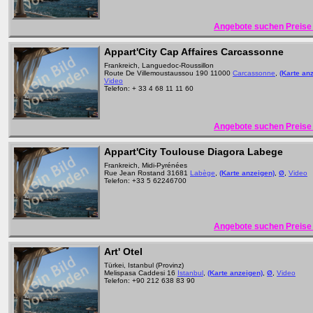
Angebote suchen Preise 
Appart'City Cap Affaires Carcassonne
Frankreich, Languedoc-Roussillon
Route De Villemoustaussou 190 11000
Carcassonne
,
(Karte an
Video
Telefon: + 33 4 68 11 11 60
Angebote suchen Preise 
Appart'City Toulouse Diagora Labege
Frankreich, Midi-Pyrénées
Rue Jean Rostand 31681
Labège
,
(Karte anzeigen)
,
Ø
,
Video
Telefon: +33 5 62246700
Angebote suchen Preise 
Art' Otel
Türkei, Istanbul (Provinz)
Melispasa Caddesi 16
Istanbul
,
(Karte anzeigen)
,
Ø
,
Video
Telefon: +90 212 638 83 90