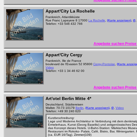
Angebote suchen Preise 
Appart'City La Rochelle
Frankreich, Atlantikküste
Rue Franc Lapeyere 8 17000
La Rochelle
,
(Karte anzeigen)
,
Ø
Telefon: +33 546 432 766
Angebote suchen Preise 
Appart'City Cergy
Frankreich, Ille de France
boulevard de l'Evasion 52 95800
Cergy-Pontoise
,
(Karte anzeig
Video
Telefon: +33 1 34 46 62 00
Angebote suchen Preise 
Art'otel Berlin Mitte
4*
Deutschland, Städtereisen
Wallstr. 70-73 10179
Berlin
,
(Karte anzeigen)
,
Ø
,
Video
Telefon: +49 30 240 620
Kurzbeschreibung:
Lage und Moderne Architektur in Verbindung mit dem denkmal
Ermelerhaus, Kunst (Georg Baselitz) und zeitgenössisches Des
das Konzept dieses Hotels. U-Bahn-Station: Märkisches Muse
Restaurant im Rokoko- Palais, Café, Bistro, Bar, Wintergarten.
(ca. EUR 16/Tag). Zimmer(109)