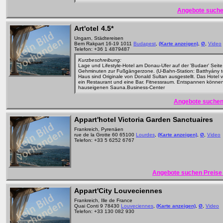
Angebote suche
Art'otel
4.5*
Ungarn, Städtereisen
Bem Rakpart 16-19 1011
Budapest
,
(Karte anzeigen)
,
Ø
,
Video
Telefon: +36 1 4879487
Kurzbeschreibung:
Lage und Lifestyle-Hotel am Donau-Ufer auf der 'Budaer' Seite
Gehminuten zur Fußgängerzone. (U-Bahn-Station: Batthyány té
Haus sind Originale von Donald Sultan ausgestellt. Das Hotel v
ein Restaurant und eine Bar. Fitnessraum. Entspannen können
hauseigenen Sauna.Business-Center
Angebote suchen
Appart'hotel Victoria Garden Sanctuaires
Frankreich, Pyrenäen
rue de la Grotte 60 65100
Lourdes
,
(Karte anzeigen)
,
Ø
,
Video
Telefon: +33 5 6252 6767
Angebote suchen Preise 
Appart'City Louveciennes
Frankreich, Ille de France
Quai Conti 9 78430
Louveciennes
,
(Karte anzeigen)
,
Ø
,
Video
Telefon: +33 130 082 930