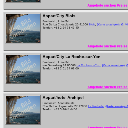
Angebote suchen Preise 
Appart'City Blois
Frankreich, Loire-Tal
Rue De La Chocolaterie 20 41000
Blois
,
(Karte anzeigen)
,
Ø
,
V
Telefon: +33 2 54 78 45 45
Angebote suchen Preise 
Appart'City La Roche-sur-Yon
Frankreich, Loire-Tal
rue Gutenberg 84 85000
La Roche-sur-Yon
,
(Karte anzeigen)
,
Telefon: +33 2 51 24 63 00
Angebote suchen Preise 
Appart'hotel Archipel
Frankreich, Atlantikküste
Rue De La Huguenotte 27 17000
La Rochelle
,
(Karte anzeigen)
Telefon: +33 5 4644 4456