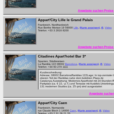
Angebote suchen Preise 
Appart'City Lille le Grand Palais
Frankreich, Nordfrankreich
Rue Berthe Morisot 19 59000
Lille
,
(Karte anzeigen)
,
Ø
,
Video
Telefon: +33 3 2816 8200
Angebote suchen Preise 
Citadines Apart'hotel Bar
3*
Spanien, Städtereisen
La Rambla 122 08002
Barcelona
,
(Karte anzeigen)
,
Ø
,
Video
Telefon: +34 93 270 1111
Kurzbeschreibung:
Adresse: 08002 BarcelonaRamblas 122Lage: In top-zentraler 
oberen Teil der Ramblas nahe dem belebten Plaza de
Catalunya.Ausstattung: Modernes Aparthotel mit 24-Stunden-R
Parkplatz (ca. € 22,- p.T.) und Terrasse mit Ausblick.Unterbring
131 modernen Studios (ca. 25 qm) sind ausgestattet
Angebote suchen
Appart'City Caen
Frankreich, Normandie
rue Claude Bloch 1 14000
Caen
,
(Karte anzeigen)
,
Ø
,
Video
Telefon: +33 2 31 28 21 70