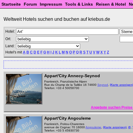
Startseite
Forum
Impressum
Tools & Links
Reisen & Hotel
N
Weltweit Hotels suchen und buchen auf kriebus.de
Hotel:
Ort:
Land:
Hotel's mit
A
B
C
D
E
F
G
H
I
J
K
L
M
N
O
P
Q
R
S
T
U
V
W
X
Y
Z
Appart'City Annecy-Seynod
Frankreich, Französische Alpen
Rue du Champ de la Taillée 16 74600
Seynod
,
(Karte anzeigen
Telefon: +33 4 50058700
Angebote suchen Preise 
Appart'City Angouleme
Frankreich, Poitou-Charentes
avenue de Cognac 70 16000
Angouleme
,
(Karte anzeigen)
,
Ø
,
Telefon: +33 5 45930730