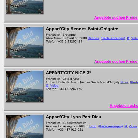
Angebote suchen Preise 
Appart'City Rennes Saint-Grégoire
Frankreich, Bretagne
Allée Marie Berhaut 5 35000
Rennes
,
(Karte anzeigen)
,
Ø
,
Vide
Telefon: +33 2 23205424
Angebote suchen Preise 
APPART'CITY NICE
3*
Frankreich, Cote d'Azur
18 bis, Route de Turin Quartier Saint-Jean d'Angely
Nizza
,
(Kart
Ø
,
Video
Telefon: +33 4 92267160
Angebote suche
Appart'City Lyon Part Dieu
Frankreich, Südostfrankreich
Avenue Lacassagne 6 69003
Lyon
,
(Karte anzeigen)
,
Ø
,
Video
Telefon: +33 437 919 921