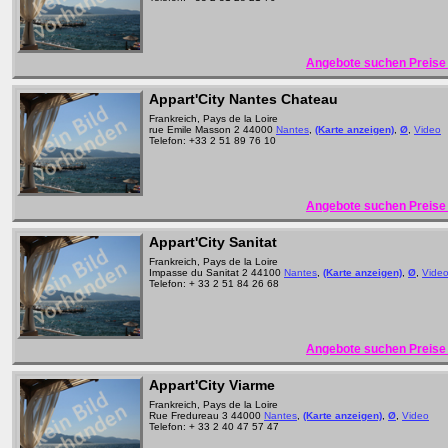
Angebote suchen Preise 
Appart'City Nantes Chateau
Frankreich, Pays de la Loire
rue Emile Masson 2 44000
Nantes
,
(Karte anzeigen)
,
Ø
,
Video
Telefon: +33 2 51 89 76 10
Angebote suchen Preise 
Appart'City Sanitat
Frankreich, Pays de la Loire
Impasse du Sanitat 2 44100
Nantes
,
(Karte anzeigen)
,
Ø
,
Vide
Telefon: + 33 2 51 84 26 68
Angebote suchen Preise 
Appart'City Viarme
Frankreich, Pays de la Loire
Rue Fredureau 3 44000
Nantes
,
(Karte anzeigen)
,
Ø
,
Video
Telefon: + 33 2 40 47 57 47