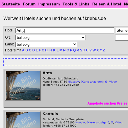
Startseite
Forum
Impressum
Tools & Links
Reisen & Hotel
N
Weltweit Hotels suchen und buchen auf kriebus.de
Hotel:
Ort:
Land:
Hotel's mit
A
B
C
D
E
F
G
H
I
J
K
L
M
N
O
P
Q
R
S
T
U
V
W
X
Y
Z
Artto
Großbritannien, Schottland
Hope Street 37-39
Glasgow
,
(Karte anzeigen)
,
Ø
,
Video
Telefon: +44 141 248 2480
Angebote suchen Preise 
Karttula
Finnland, Finnische Seenplatte
Kissakuusentie 6 72100
Kuopio
,
(Karte anzeigen)
,
Ø
,
Video
Telefon: +358 17 184900