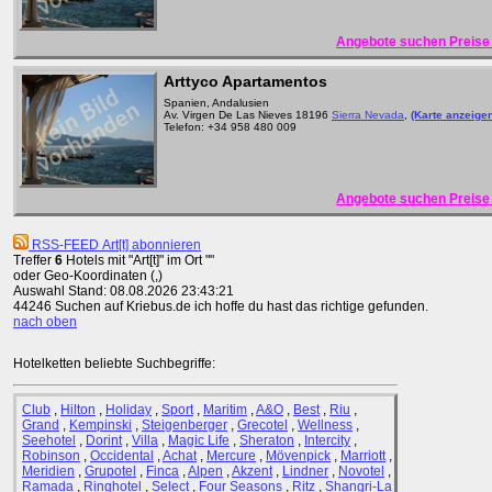
Angebote suchen Preise 
Arttyco Apartamentos
Spanien, Andalusien
Av. Virgen De Las Nieves 18196
Sierra Nevada
,
(Karte anzeige
Telefon: +34 958 480 009
Angebote suchen Preise 
RSS-FEED Art[t] abonnieren
Treffer
6
Hotels mit "Art[t]" im Ort ""
oder Geo-Koordinaten (,)
Auswahl Stand: 08.08.2026 23:43:21
44246 Suchen auf Kriebus.de ich hoffe du hast das richtige gefunden.
nach oben
Hotelketten beliebte Suchbegriffe:
Club
,
Hilton
,
Holiday
,
Sport
,
Maritim
,
A&O
,
Best
,
Riu
,
Grand
,
Kempinski
,
Steigenberger
,
Grecotel
,
Wellness
,
Seehotel
,
Dorint
,
Villa
,
Magic Life
,
Sheraton
,
Intercity
,
Robinson
,
Occidental
,
Achat
,
Mercure
,
Mövenpick
,
Marriott
,
Meridien
,
Grupotel
,
Finca
,
Alpen
,
Akzent
,
Lindner
,
Novotel
,
Ramada
,
Ringhotel
,
Select
,
Four Seasons
,
Ritz
,
Shangri-La