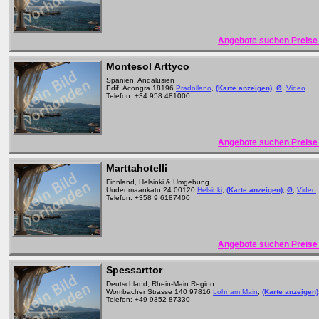
Angebote suchen Preise 
Montesol Arttyco
Spanien, Andalusien
Edif. Acongra 18196
Pradollano
,
(Karte anzeigen)
,
Ø
,
Video
Telefon: +34 958 481000
Angebote suchen Preise 
Marttahotelli
Finnland, Helsinki & Umgebung
Uudenmaankatu 24 00120
Helsinki
,
(Karte anzeigen)
,
Ø
,
Video
Telefon: +358 9 6187400
Angebote suchen Preise 
Spessarttor
Deutschland, Rhein-Main Region
Wombacher Strasse 140 97816
Lohr am Main
,
(Karte anzeigen)
Telefon: +49 9352 87330