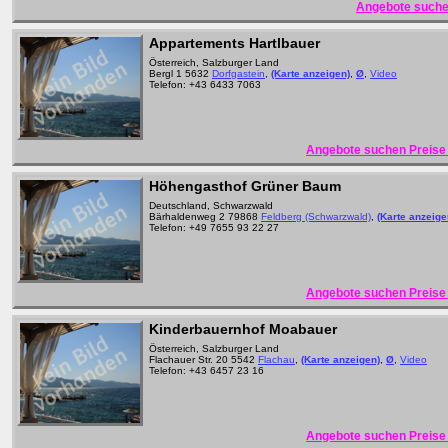
Angebote suche
Appartements Hartlbauer
Österreich, Salzburger Land
Bergl 1 5632
Dorfgastein
,
(Karte anzeigen)
,
Ø
,
Video
Telefon: +43 6433 7063
Angebote suchen Preise 
Höhengasthof Grüner Baum
Deutschland, Schwarzwald
Bärhaldenweg 2 79868
Feldberg (Schwarzwald)
,
(Karte anzeige
Telefon: +49 7655 93 22 27
Angebote suchen Preise 
Kinderbauernhof Moabauer
Österreich, Salzburger Land
Flachauer Str. 20 5542
Flachau
,
(Karte anzeigen)
,
Ø
,
Video
Telefon: +43 6457 23 16
Angebote suchen Preise 