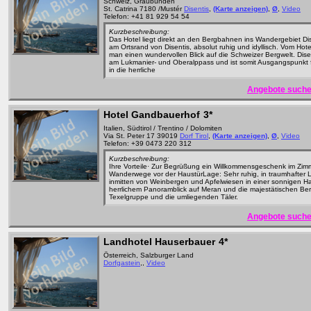
Schweiz, Graubünden
St. Catrina 7180 /Mustér
Disentis
,
(Karte anzeigen)
,
Ø
,
Video
Telefon: +41 81 929 54 54
Kurzbeschreibung:
Das Hotel liegt direkt an den Bergbahnen ins Wandergebiet Di
am Ortsrand von Disentis, absolut ruhig und idyllisch. Vom Hote
man einen wundervollen Blick auf die Schweizer Bergwelt. Disen
am Lukmanier- und Oberalppass und ist somit Ausgangspunkt f
in die herrliche
Angebote suche
Hotel Gandbauerhof
3*
Italien, Südtirol / Trentino / Dolomiten
Via St. Peter 17 39019
Dorf Tirol
,
(Karte anzeigen)
,
Ø
,
Video
Telefon: +39 0473 220 312
Kurzbeschreibung:
Ihre Vorteile· Zur Begrüßung ein Willkommensgeschenk im Zim
Wanderwege vor der HaustürLage: Sehr ruhig, in traumhafter 
inmitten von Weinbergen und Apfelwiesen in einer sonnigen H
herrlichem Panoramblick auf Meran und die majestätischen Be
Texelgruppe und die umliegenden Täler.
Angebote suche
Landhotel Hauserbauer
4*
Österreich, Salzburger Land
Dorfgastein
,,
Video