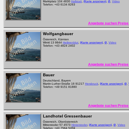
Marktplatz 104 4830
Hallstatt
,
(Karte anzeigen)
,
Ø
,
Video
Telefon: +43 6134 8263
Angebote suchen Preise 
Wolfgangbauer
Österreich, Kärnten
Winkl 13 9844
Heiligenblut
,
(Karte anzeigen)
,
Ø
,
Video
Telefon: +43 4824 2402
Angebote suchen Preise 
Bauer
Deutschland, Bayern
Martin-Luther-Straße 16 91217
Hersbruck
,
(Karte anzeigen)
,
Ø
,
Telefon: +49 9151 81880
Angebote suchen Preise 
Landhotel Gressenbauer
Österreich, Oberösterreich
Mitterstoder 57 4573
Hinterstoder
,
(Karte anzeigen)
,
Ø
,
Video
Telefon: +43 7564 5359