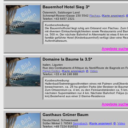
Bauernhof Hotel Sieg
3*
Österreich, Salzburger Land
Schrempf-Rosner-Gasse 150 5542
Flachau
,
(Karte anzeigen)
,
Telefon: +43 6457 2321
Kurzbeschreibung:
Die Bauernhofhotel liegt ruhig am Ortsrand von Flachau. Zum 
mit diversen Einkaufsmöglichkeiten sowie Restaurants und Bar
ca. 500 m. Der nächste Bahnhof in Altenmarkt ist etwa 6 km en
familiär geführte Hotel (Kinderbauernhof) verfügt über eine Rez
Aufenthaltsraum,
Angebote suche
Domaine la Baume la
3.5*
Italien, Ligurien
Rue des Combattants d'Afrique du Nord/Route de Bagnols en F
Frejus Cedex
,
(Karte anzeigen)
,
Ø
,
Video
Telefon: +33 4 94 198 888
Kurzbeschreibung:
Hallenbad/SwimmingpoolInmitten eines mit Palmen undOlive
bewachsenen, ca. 26 ha großen Parks (der Besitzer ist Baumzü
Zum Ortszentrum ca. 4 km, zu den Feinsandstränden ca. 5 km
nächsten Supermärkten nur 4 km. Nächster Bahnhof: Fréjus (c
km).Bestehend aus einer 2-Sterne-Residence
Angebote suche
Gasthaus Grüner Baum
Deutschland, Schwarzwald
Süßer Winkel 1 76593
Gernsbach
,
(Karte anzeigen)
,
Ø
,
Video
Telefon: +49 7224 916312