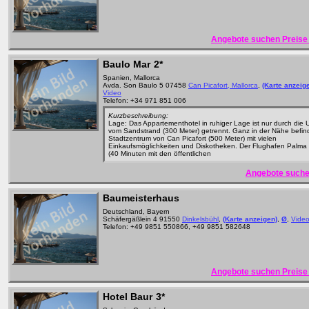
Angebote suchen Preise 
Baulo Mar
2*
Spanien, Mallorca
Avda. Son Baulo 5 07458
Can Picafort, Mallorca
,
(Karte anzeig
Video
Telefon: +34 971 851 006
Kurzbeschreibung:
Lage: Das Appartementhotel in ruhiger Lage ist nur durch die 
vom Sandstrand (300 Meter) getrennt. Ganz in der Nähe befind
Stadtzentrum von Can Picafort (500 Meter) mit vielen
Einkaufsmöglichkeiten und Diskotheken. Der Flughafen Palma 
(40 Minuten mit den öffentlichen
Angebote suche
Baumeisterhaus
Deutschland, Bayern
Schäfergäßlein 4 91550
Dinkelsbühl
,
(Karte anzeigen)
,
Ø
,
Vide
Telefon: +49 9851 550866, +49 9851 582648
Angebote suchen Preise 
Hotel Baur
3*