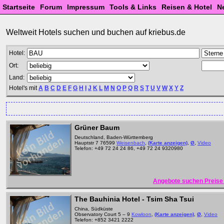
Startseite
Forum
Impressum
Tools & Links
Reisen & Hotel
N
Weltweit Hotels suchen und buchen auf kriebus.de
Hotel:
Ort:
Land:
Hotel's mit
A
B
C
D
E
F
G
H
I
J
K
L
M
N
O
P
Q
R
S
T
U
V
W
X
Y
Z
Grüner Baum
Deutschland, Baden-Württemberg
Hauptstr 7 76599
Weisenbach
,
(Karte anzeigen)
,
Ø
,
Video
Telefon: +49 72 24 24 86, +49 72 24 9320980
Angebote suchen Preise 
The Bauhinia Hotel - Tsim Sha Tsui
China, Südküste
Observatory Court 5 – 9
Kowloon
,
(Karte anzeigen)
,
Ø
,
Video
Telefon: +852 3421 2222