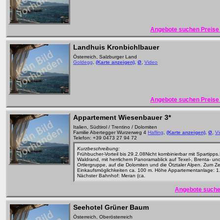
Angebote suchen Preise 
Landhuis Kronbichlbauer
Österreich, Salzburger Land
Goldegg
,
(Karte anzeigen)
,
Ø
,
Video
Angebote suchen Preise 
Appartement Wiesenbauer
3*
Italien, Südtirol / Trentino / Dolomiten
Familie Abertegger Wurzerweg 4
Hafling
,
(Karte anzeigen)
,
Ø
,
V
Telefon: +39 0473 27 94 72
Kurzbeschreibung:
Frühbucher-Vorteil bis 29.2.08Nicht kombinierbar mit Spartipps
Waldrand, mit herrlichem Panoramablick auf Texel-, Brenta- un
Ortlergruppe, auf die Dolomiten und die Ötztaler Alpen. Zum Z
Einkaufsmöglichkeiten ca. 100 m. Höhe Appartementanlage: 1
Nächster Bahnhof: Meran (ca.
Angebote suche
Seehotel Grüner Baum
Österreich, Oberösterreich