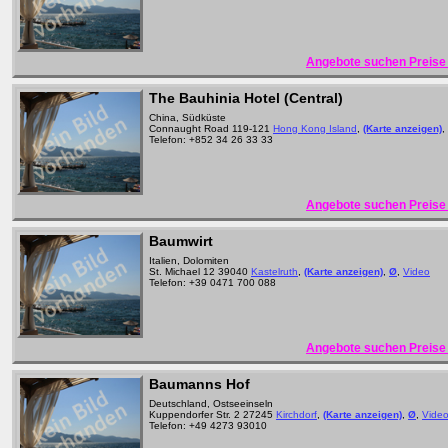
Angebote suchen Preise 
The Bauhinia Hotel (Central)
China, Südküste
Connaught Road 119-121
Hong Kong Island
,
(Karte anzeigen)
,
Telefon: +852 34 26 33 33
Angebote suchen Preise 
Baumwirt
Italien, Dolomiten
St. Michael 12 39040
Kastelruth
,
(Karte anzeigen)
,
Ø
,
Video
Telefon: +39 0471 700 088
Angebote suchen Preise 
Baumanns Hof
Deutschland, Ostseeinseln
Kuppendorfer Str. 2 27245
Kirchdorf
,
(Karte anzeigen)
,
Ø
,
Vide
Telefon: +49 4273 93010