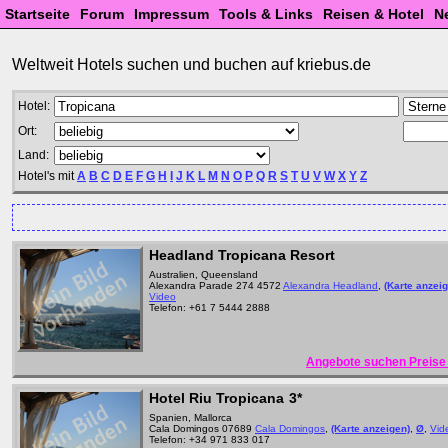
Startseite
Forum
Impressum
Tools & Links
Reisen & Hotel
N
Weltweit Hotels suchen und buchen auf kriebus.de
Hotel:
Ort:
Land:
Hotel's mit
A
B
C
D
E
F
G
H
I
J
K
L
M
N
O
P
Q
R
S
T
U
V
W
X
Y
Z
Headland Tropicana Resort
Australien, Queensland
Alexandra Parade 274 4572
Alexandra Headland
,
(Karte anzei
Video
Telefon: +61 7 5444 2888
Angebote suchen Preise 
Hotel Riu Tropicana
3*
Spanien, Mallorca
Cala Domingos 07689
Cala Domingos
,
(Karte anzeigen)
,
Ø
,
Vid
Telefon: +34 971 833 017