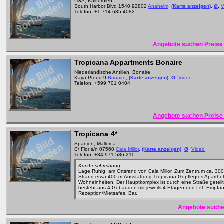
USA, Kalifornien
South Harbor Blvd 1540 92802
Anaheim
,
(Karte anzeigen)
,
Ø
,
V
Telefon: +1 714 635 4082
Angebote suchen Preise 
Tropicana Appartments Bonaire
Niederländische Antillen, Bonaire
Kaya Proud 9
Bonaire
,
(Karte anzeigen)
,
Ø
,
Video
Telefon: +599 701 0404
Angebote suchen Preise 
Tropicana
4*
Spanien, Mallorca
C/ Flor s/n 07560
Cala Millor
,
(Karte anzeigen)
,
Ø
,
Video
Telefon: +34 971 586 211
Kurzbeschreibung:
Lage:Ruhig, am Ortsrand von Cala Millor. Zum Zentrum ca. 30
Strand etwa 400 m.Ausstattung Tropicana:Gepflegtes Aparthot
Wohneinheiten. Der Hauptkomplex ist durch eine Straße geteil
besteht aus 4 Gebäuden mit jeweils 4 Etagen und Lift. Empfan
Rezeption/Mietsafes, Bar,
Angebote suche