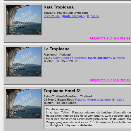
Kata Tropicana
Thailand, Phuket und Umgebung
Insel Phuket
,
(Karte anzeigen)
,
Ø
,
Video
Angebote suchen Preise 
Le Tropicana
Frankreich, Perigord
24140
Saint-Julien-de-Crempse
,
(Karte anzeigen)
,
Ø
,
Video
Telefon: +33 553 829 831
Angebote suchen Preise 
Tropicana Hotel
3*
Asien-Thailand-Malediven, Thailand
98 Moo 9 Beach Road
Pattaya
,
(Karte anzeigen)
,
Ø
,
Video
Telefon: +66 38 428645
Kurzbeschreibung:
Im ruhigen Teil von Pattaya gelegen, die belebte Uferstraße u
Hotelgarten trennen das Hotel vom Strand. Zum belebten südli
mit seinen zahlreichen Einkaufsmöglichkeiten, Restaurants, M
Vergnügungsvierteln sind es ca. 15 Gehminuten.Eine halboffe
großzügige Lobby trennt diebeiden