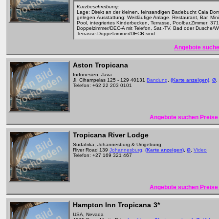
Kurzbeschreibung:
Lage: Direkt an der kleinen, feinsandigen Badebucht Cala Do
gelegen.Ausstattung: Weitläufige Anlage. Restaurant, Bar. Mini
Pool, integriertes Kinderbecken, Terrasse, Poolbar.Zimmer: 371
Doppelzimmer/DEC-A mit Telefon, Sat.-TV, Bad oder Dusche/WC
Terrasse.Doppelzimmer/DECB sind
Angebote suche
Aston Tropicana
Indonesien, Java
Jl. Cihampelas 125 - 129 40131
Bandung
,
(Karte anzeigen)
,
Ø
,
Telefon: +62 22 203 0101
Angebote suchen Preise 
Tropicana River Lodge
Südafrika, Johannesburg & Umgebung
River Road 139
Johannesburg
,
(Karte anzeigen)
,
Ø
,
Video
Telefon: +27 169 321 467
Angebote suchen Preise 
Hampton Inn Tropicana
3*
USA, Nevada