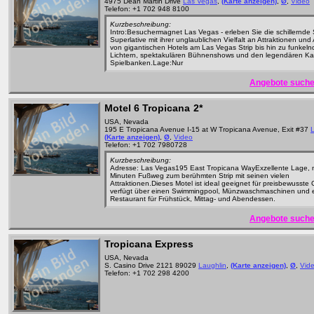
4975 Dean Martin Drive
Las Vegas
,
(Karte anzeigen)
,
Ø
,
Video
Telefon: +1 702 948 8100
Kurzbeschreibung:
Intro:Besuchermagnet Las Vegas - erleben Sie die schillernde 
Superlative mit ihrer unglaublichen Vielfalt an Attraktionen und 
von gigantischen Hotels am Las Vegas Strip bis hin zu funkel
Lichtern, spektakulären Bühnenshows und den legendären Ka
Spielbanken.Lage:Nur
Angebote suche
Motel 6 Tropicana
2*
USA, Nevada
195 E Tropicana Avenue I-15 at W Tropicana Avenue, Exit #37
(Karte anzeigen)
,
Ø
,
Video
Telefon: +1 702 7980728
Kurzbeschreibung:
Adresse: Las Vegas195 East Tropicana WayExzellente Lage, n
Minuten Fußweg zum berühmten Strip mit seinen vielen
Attraktionen.Dieses Motel ist ideal geeignet für preisbewusste 
verfügt über einen Swimmingpool, Münzwaschmaschinen und 
Restaurant für Frühstück, Mittag- und Abendessen.
Angebote suche
Tropicana Express
USA, Nevada
S. Casino Drive 2121 89029
Laughlin
,
(Karte anzeigen)
,
Ø
,
Vid
Telefon: +1 702 298 4200