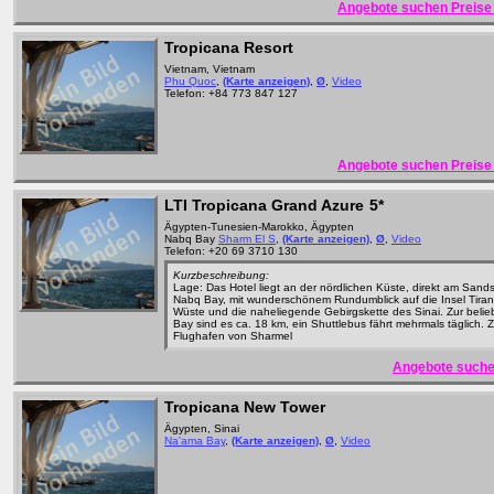
Angebote suchen Preise 
Tropicana Resort
Vietnam, Vietnam
Phu Quoc
,
(Karte anzeigen)
,
Ø
,
Video
Telefon: +84 773 847 127
Angebote suchen Preise 
LTI Tropicana Grand Azure
5*
Ägypten-Tunesien-Marokko, Ägypten
Nabq Bay
Sharm El S
,
(Karte anzeigen)
,
Ø
,
Video
Telefon: +20 69 3710 130
Kurzbeschreibung:
Lage: Das Hotel liegt an der nördlichen Küste, direkt am Sand
Nabq Bay, mit wunderschönem Rundumblick auf die Insel Tiran,
Wüste und die naheliegende Gebirgskette des Sinai. Zur beli
Bay sind es ca. 18 km, ein Shuttlebus fährt mehrmals täglich. 
Flughafen von Sharmel
Angebote suche
Tropicana New Tower
Ägypten, Sinai
Na'ama Bay
,
(Karte anzeigen)
,
Ø
,
Video