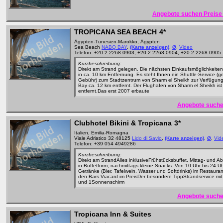
Angebote suchen Preise 
TROPICANA SEA BEACH
4*
Ägypten-Tunesien-Marokko, Ägypten
Sea Beach
NABQ BAY
,
(Karte anzeigen)
,
Ø
,
Video
Telefon: +20 2 2268 0903, +20 2 2268 0904, +20 2 2268 0905
Kurzbeschreibung:
Direkt am Strand gelegen. Die nächsten Einkaufsmöglichkeiten
in ca. 10 km Entfernung. Es steht Ihnen ein Shuttle-Service (
Gebühr) zum Stadtzentrum von Sharm el Sheikh zur Verfügun
Bay ca. 12 km entfernt. Der Flughafen von Sharm el Sheikh ist
entfernt.Das erst 2007 erbaute
Angebote suche
Clubhotel Bikini & Tropicana
3*
Italien, Emilia-Romagna
Viale Adriatico 32 48125
Lido di Savio
,
(Karte anzeigen)
,
Ø
,
Vid
Telefon: +39 054 4949286
Kurzbeschreibung:
Direkt am StrandAlles inklusiveFrühstücksbuffet, Mittag- und 
in Buffetform, nachmittags kleine Snacks. Von 10 Uhr bis 24 U
Getränke (Bier, Tafelwein, Wasser und Softdrinks) im Restaura
den Bars.Viacard im PreisDer besondere TippStrandservice mit
und 1Sonnenschirm
Angebote suche
Tropicana Inn & Suites