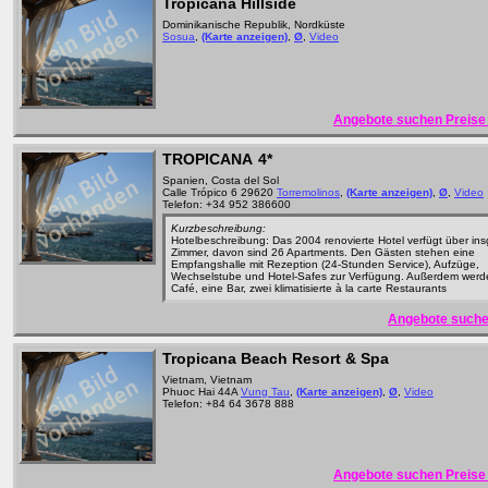
Tropicana Hillside
Dominikanische Republik, Nordküste
Sosua
,
(Karte anzeigen)
,
Ø
,
Video
Angebote suchen Preise 
TROPICANA
4*
Spanien, Costa del Sol
Calle Trópico 6 29620
Torremolinos
,
(Karte anzeigen)
,
Ø
,
Video
Telefon: +34 952 386600
Kurzbeschreibung:
Hotelbeschreibung: Das 2004 renovierte Hotel verfügt über in
Zimmer, davon sind 26 Apartments. Den Gästen stehen eine
Empfangshalle mit Rezeption (24-Stunden Service), Aufzüge,
Wechselstube und Hotel-Safes zur Verfügung. Außerdem werd
Café, eine Bar, zwei klimatisierte à la carte Restaurants
Angebote suche
Tropicana Beach Resort & Spa
Vietnam, Vietnam
Phuoc Hai 44A
Vung Tau
,
(Karte anzeigen)
,
Ø
,
Video
Telefon: +84 64 3678 888
Angebote suchen Preise 