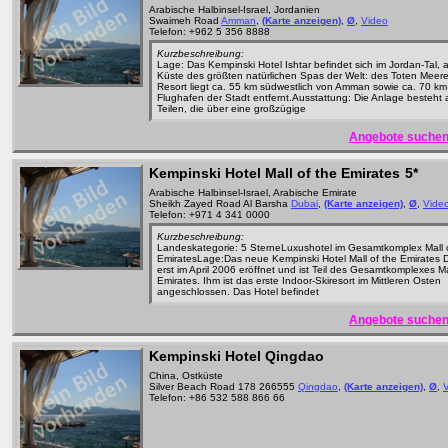
Arabische Halbinsel-Israel, Jordanien
Swaimeh Road
Amman
,
(Karte anzeigen)
,
Ø
,
Video
Telefon: +962 5 356 8888
Kurzbeschreibung:
Lage: Das Kempinski Hotel Ishtar befindet sich im Jordan-Tal, 
Küste des größten natürlichen Spas der Welt: des Toten Meer
Resort liegt ca. 55 km südwestlich von Amman sowie ca. 70 k
Flughafen der Stadt entfernt.Ausstattung: Die Anlage besteht 
Teilen, die über eine großzügige
Angebote suchen
Kempinski Hotel Mall of the Emirates
5*
Arabische Halbinsel-Israel, Arabische Emirate
Sheikh Zayed Road Al Barsha
Dubai
,
(Karte anzeigen)
,
Ø
,
Vide
Telefon: +971 4 341 0000
Kurzbeschreibung:
Landeskategorie: 5 SterneLuxushotel im Gesamtkomplex Mall 
EmiratesLage:Das neue Kempinski Hotel Mall of the Emirates 
erst im April 2006 eröffnet und ist Teil des Gesamtkomplexes Ma
Emirates. Ihm ist das erste Indoor-Skiresort im Mittleren Osten
angeschlossen. Das Hotel befindet
Angebote suchen
Kempinski Hotel Qingdao
China, Ostküste
Silver Beach Road 178 266555
Qingdao
,
(Karte anzeigen)
,
Ø
,
Telefon: +86 532 588 866 66