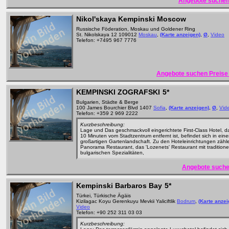
Angebote suchen
Nikol'skaya Kempinski Moscow
Russische Föderation, Moskau und Goldener Ring
St. Nikolskaya 12 109012
Moskau
,
(Karte anzeigen)
,
Ø
,
Video
Telefon: +7495 967 7776
Angebote suchen Preise 
KEMPINSKI ZOGRAFSKI
5*
Bulgarien, Städte & Berge
100 James Bourchier Blvd 1407
Sofia
,
(Karte anzeigen)
,
Ø
,
Vid
Telefon: +359 2 969 2222
Kurzbeschreibung:
Lage und Das geschmackvoll eingerichtete First-Class Hotel, d
10 Minuten vom Stadtzentrum entfernt ist, befindet sich in eine
großartigen Gartenlandschaft. Zu den Hoteleinrichtungen zähle
Panorama Restaurant, das 'Lozenets' Restaurant mit traditione
bulgarischen Spezialitäten,
Angebote suche
Kempinski Barbaros Bay
5*
Türkei, Türkische Ägäis
Kizilagac Koyu Gerenkuyu Mevkii Yaliciftlik
Bodrum
,
(Karte anzei
Video
Telefon: +90 252 311 03 03
Kurzbeschreibung: