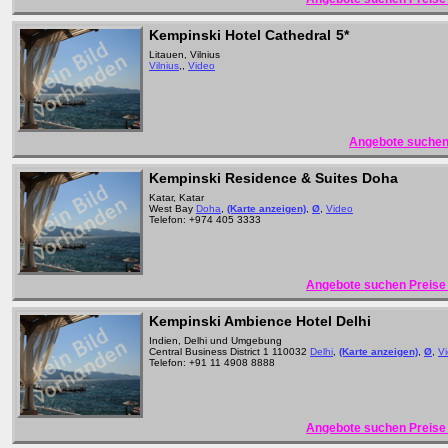
Kempinski Hotel Cathedral
5*
Litauen, Vilnius
Vilnius
,,
Video
Angebote suchen
Kempinski Residence & Suites Doha
Katar, Katar
West Bay
Doha
,
(Karte anzeigen)
,
Ø
,
Video
Telefon: +974 405 3333
Angebote suchen Preise 
Kempinski Ambience Hotel Delhi
Indien, Delhi und Umgebung
Central Business District 1 110032
Delhi
,
(Karte anzeigen)
,
Ø
,
V
Telefon: +91 11 4908 8888
Angebote suchen Preise 