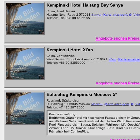
Kempinski Hotel Haitang Bay Sanya
China, Insel Hainan
Haitang North Road 2 572013
Sanya
,
(Karte anzeigen)
,
Ø
,
Vid
Telefon: +86 898 88 65 55 55
Angebote suchen Preise 
Kempinski Hotel Xi'an
China, Zentralchina
West Section Euro-Asia Avenue 6 710021
Xi'an
,
(Karte anzeige
Telefon: +86 29 83550000
Angebote suchen Preise 
Baltschug Kempinski Moscow
5*
Russland, Städtereisen
Ul. Balchug 1 115035 Moskow
Moskau
,
(Karte anzeigen)
,
Ø
,
Vi
Telefon: +7 495 287 2000
Kurzbeschreibung:
Berühmtes Grandhotel mit historischer Fassade direkt im Zentr
unmittelbarer Nähe zum Kreml und dem Roten Platz. Restauran
Pool, Fitnessbereich, Sauna, Solarium, Whirlpool. Lift. Geschäf
Zimmer, Föhn, TV, Minibar, Klimaanlage, Safe. Kind bis 11 Jahr
Frühstück frei*.ComfortPlus: