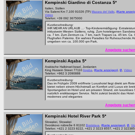
Kempinski Giardino di Costanza
5*
Italien, Sizilien
Via Salemi Km 7,100 91026 (TP)
Mazara del Vallo
,
(Karte anzei
Video
Telefon: +39 092 3675000
Kurzbeschreibung:
IHR MEHR AN URLAUB ...· Top-Kinderermäßigung· Extraleistu
inklusiveim Westen Siziliens, ruhig. Zum hoteleigenen Sandstr
ca. 7 km. Zum Zentrum ca. 7 km, nach Trapani ca. 45 km. Ca.
Flughafen Palermo. Ein wahres Paradies für Ruhesuchende.Ho
umgeben von ca. 100.000 qm Park,
Angebote suchen
Kempinski Aqaba
5*
Arabische Halbinsel-Israel, Jordanien
King Hussein Street 77110
Aqaba
,
(Karte anzeigen)
,
Ø
,
Video
Telefon: +962 3 2090888
Kurzbeschreibung:
Das im Frühjahr 2009 eröffnete Luxushotel liegt direkt am Rot
bietet neben einem Höchstmaß an Komfort und Luxus ein brei
Sportangebot im Hotel und am privaten Strand, ein luxuriöses
natürlich erstklassigen Service. Nicht zuletzt besticht das Hotel
modernes und elegantes
Angebote suchen
Kempinski Hotel River Park
5*
Slowakei, Slowakei
Dvorákovo nábrežie 6 81102
Bratislava
,
(Karte anzeigen)
,
Ø
,
Vi
Telefon: +421 2 3223 8222, +421 2 3223 8557, +421 2 32238