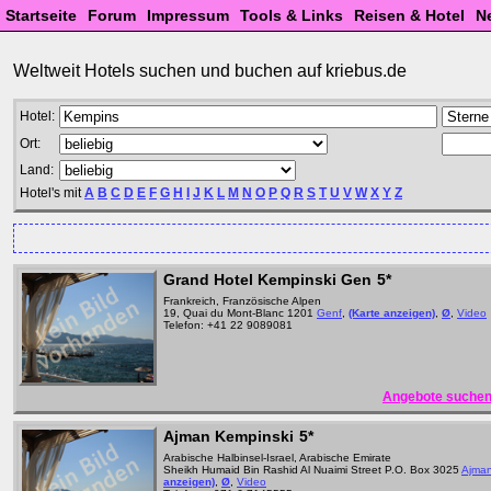
Startseite
Forum
Impressum
Tools & Links
Reisen & Hotel
N
Weltweit Hotels suchen und buchen auf kriebus.de
Hotel:
Ort:
Land:
Hotel's mit
A
B
C
D
E
F
G
H
I
J
K
L
M
N
O
P
Q
R
S
T
U
V
W
X
Y
Z
Grand Hotel Kempinski Gen
5*
Frankreich, Französische Alpen
19, Quai du Mont-Blanc 1201
Genf
,
(Karte anzeigen)
,
Ø
,
Video
Telefon: +41 22 9089081
Angebote suchen
Ajman Kempinski
5*
Arabische Halbinsel-Israel, Arabische Emirate
Sheikh Humaid Bin Rashid Al Nuaimi Street P.O. Box 3025
Ajma
anzeigen)
,
Ø
,
Video