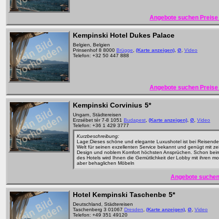
Angebote suchen Preise 
Kempinski Hotel Dukes Palace
Belgien, Belgien
Prinsenhof 8 8000
Brügge
,
(Karte anzeigen)
,
Ø
,
Video
Telefon: +32 50 447 888
Angebote suchen Preise 
Kempinski Corvinius
5*
Ungarn, Städtereisen
Erzsébet tér 7-8 1051
Budapest
,
(Karte anzeigen)
,
Ø
,
Video
Telefon: +36 1 429 3777
Kurzbeschreibung:
Lage:Dieses schöne und elegante Luxushotel ist bei Reisenden
Welt für seinen exzellenten Service bekannt und genügt mit 
Design und noblem Komfort höchsten Ansprüchen. Schon bei
des Hotels wird Ihnen die Gemütlichkeit der Lobby mit ihren m
aber behaglichen Möbeln
Angebote suchen
Hotel Kempinski Taschenbe
5*
Deutschland, Städtereisen
Taschenberg 3 01067
Dresden
,
(Karte anzeigen)
,
Ø
,
Video
Telefon: +49 351 49120