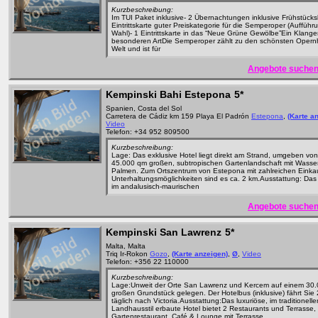
Kurzbeschreibung:
Im TUI Paket inklusive- 2 Übernachtungen inklusive Frühstücks
Eintrittskarte guter Preiskategorie für die Semperoper (Auffüh
Wahl)- 1 Eintrittskarte in das “Neue Grüne Gewölbe”Ein Klange
besonderen ArtDie Semperoper zählt zu den schönsten Opern
Welt und ist für
Angebote suchen
Kempinski Bahi Estepona
5*
Spanien, Costa del Sol
Carretera de Cádiz km 159 Playa El Padrón
Estepona
,
(Karte a
Video
Telefon: +34 952 809500
Kurzbeschreibung:
Lage: Das exklusive Hotel liegt direkt am Strand, umgeben von
45.000 qm großen, subtropischen Gartenlandschaft mit Wasser
Palmen. Zum Ortszentrum von Estepona mit zahlreichen Einka
Unterhaltungsmöglichkeiten sind es ca. 2 km.Ausstattung: Das 
im andalusisch-maurischen
Angebote suchen
Kempinski San Lawrenz
5*
Malta, Malta
Triq Ir-Rokon
Gozo
,
(Karte anzeigen)
,
Ø
,
Video
Telefon: +356 22 110000
Kurzbeschreibung:
Lage:Unweit der Orte San Lawrenz und Kercem auf einem 30
großen Grundstück gelegen. Der Hotelbus (inklusive) fährt Sie 
täglich nach Victoria.Ausstattung:Das luxuriöse, im traditionelle
Landhausstil erbaute Hotel bietet 2 Restaurants und Terrasse,
Gartenrestaurant. Café & Lounge mit Terrasse