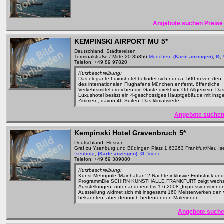
Angebote suchen Preise 
KEMPINSKI AIRPORT MU
5*
Deutschland, Städtereisen
Terminalstraße / Mitte 20 85356
München
,
(Karte anzeigen)
,
Ø
,
Telefon: +49 89 97820
Kurzbeschreibung:
Das elegante Luxushotel befindet sich nur ca. 500 m von den 
des internationalen Flughafens München entfernt. öffentliche
Verkehrsmittel erreichen die Gäste direkt vor Ort.Allgemein: Da
Luxushotel besitzt ein 4-geschossiges Hauptgebäude mit ins
Zimmern, davon 46 Suiten. Das klimatisierte
Angebote suchen
Kempinski Hotel Gravenbruch
5*
Deutschland, Hessen
Graf zu Ysenburg und Büdingen Platz 1 63263 Frankfurt/Neu I
Isenburg
,
(Karte anzeigen)
,
Ø
,
Video
Telefon: +49 69 389880
Kurzbeschreibung:
Kunst-Metropole 'Mainhattan' 2 Nächte inklusive Frühstück und
ProgrammDie SCHIRN KUNSTHALLE FRANKFURT zeigt wechs
Ausstellungen, unter anderem bis 1.6.2008 „Impressionistinnen
Ausstellung widmet sich mit insgesamt 160 Meisterwerken den
bekannten, aber dennoch bedeutenden Malerinnen
Angebote suche