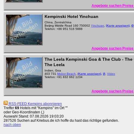
Angebote suchen Preise 
Kempinski Hotel Yinchuan
China, Zentralchina
Beijing Middle Road 160 750002
Yinchuan
,
(Karte anzeigen)
,
Ø
Telefon: +86 951 516 5888
Angebote suchen Preise 
The Leela Kempinski Goa & The Club - The 
The Leela
Indien, Goa
403 731
Mobor Beach
,
(Karte anzeigen)
,
Ø
,
Video
Telefon: +91 832 662 1234
Angebote suchen Preise 
RSS-FEED Kempins abonnieren
Treffer
69
Hotels mit "Kempins" im Ort ""
oder Geo-Koordinaten (,)
Auswahl Stand: 07.08.2026 19:03:20
287526 Suchen auf Kriebus.de ich hoffe du hast das richtige gefunden.
nach oben