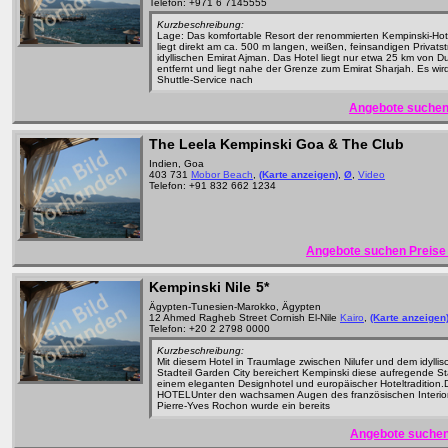
Telefon: +971 6 7145555
Kurzbeschreibung:
Lage: Das komfortable Resort der renommierten Kempinski-Ho
liegt direkt am ca. 500 m langen, weißen, feinsandigen Privats
idyllischen Emirat Ajman. Das Hotel liegt nur etwa 25 km von D
entfernt und liegt nahe der Grenze zum Emirat Sharjah. Es wird
Shuttle-Service nach
Angebote suchen
The Leela Kempinski Goa & The Club
Indien, Goa
403 731
Mobor Beach
,
(Karte anzeigen)
,
Ø
,
Video
Telefon: +91 832 662 1234
Angebote suchen Preise 
Kempinski Nile
5*
Ägypten-Tunesien-Marokko, Ägypten
12 Ahmed Ragheb Street Cornish El-Nile
Kairo
,
(Karte anzeigen
Telefon: +20 2 2798 0000
Kurzbeschreibung:
Mit diesem Hotel in Traumlage zwischen Nilufer und dem idylli
Stadteil Garden City bereichert Kempinski diese aufregende St
einem eleganten Designhotel und europäischer Hoteltradition
HOTELUnter den wachsamen Augen des französischen Interior
Pierre-Yves Rochon wurde ein bereits
Angebote suchen