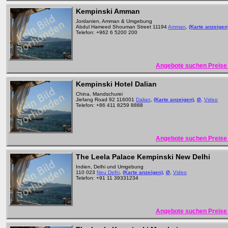
Kempinski Amman
Jordanien, Amman & Umgebung
Abdul Hameed Shouman Street 11194
Amman
,
(Karte anzeigen
Telefon: +962 6 5200 200
Angebote suchen Preise 
Kempinski Hotel Dalian
China, Mandschurei
Jiefang Road 92 116001
Dalian
,
(Karte anzeigen)
,
Ø
,
Video
Telefon: +86 411 8259 8888
Angebote suchen Preise 
The Leela Palace Kempinski New Delhi
Indien, Delhi und Umgebung
110 023
Neu Delhi
,
(Karte anzeigen)
,
Ø
,
Video
Telefon: +91 11 39331234
Angebote suchen Preise 