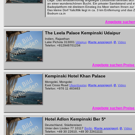
Lage: Das terrassenförmig angelegte Luxushotel befindet sich in 
an einer wunderschönen Bucht. Ein privater Sandstrand und e
Badeplattform mit direktem Einstieg ins Meer stehen Ihnen zur
Das kleine Dorf Yaliciftlik liegt in ca. 3 km Entfernung und das
Bodrum ca.in
Angebote suchen
The Leela Palace Kempinski Udaipur
Indien, Rajasthan
Lake Pichola 313001
Udaipur
,
(Karte anzeigen)
,
Ø
,
Video
Telefon: +912946701234
Angebote suchen Preise 
Kempinski Hotel Khan Palace
Mongolei, Mongolei
East Cross Road
Ulaanbaatar
,
(Karte anzeigen)
,
Ø
,
Video
Telefon: +976 11 463463
Angebote suchen Preise 
Hotel Adlon Kempinski Ber
5*
Deutschland, Städtereisen
Unter den Linden 77 10117
Berlin
,
(Karte anzeigen)
,
Ø
,
Video
Telefon: +49 30 22610, +49 30 22611111