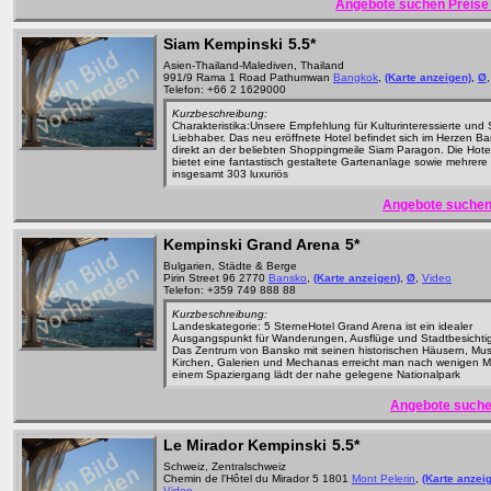
Angebote suchen Preise 
Siam Kempinski
5.5*
Asien-Thailand-Malediven, Thailand
991/9 Rama 1 Road Pathumwan
Bangkok
,
(Karte anzeigen)
,
Ø
Telefon: +66 2 1629000
Kurzbeschreibung:
Charakteristika:Unsere Empfehlung für Kulturinteressierte und
Liebhaber. Das neu eröffnete Hotel befindet sich im Herzen B
direkt an der beliebten Shoppingmeile Siam Paragon. Die Hot
bietet eine fantastisch gestaltete Gartenanlage sowie mehrere
insgesamt 303 luxuriös
Angebote suchen
Kempinski Grand Arena
5*
Bulgarien, Städte & Berge
Pirin Street 96 2770
Bansko
,
(Karte anzeigen)
,
Ø
,
Video
Telefon: +359 749 888 88
Kurzbeschreibung:
Landeskategorie: 5 SterneHotel Grand Arena ist ein idealer
Ausgangspunkt für Wanderungen, Ausflüge und Stadtbesichti
Das Zentrum von Bansko mit seinen historischen Häusern, Mu
Kirchen, Galerien und Mechanas erreicht man nach wenigen M
einem Spaziergang lädt der nahe gelegene Nationalpark
Angebote suche
Le Mirador Kempinski
5.5*
Schweiz, Zentralschweiz
Chemin de l'Hôtel du Mirador 5 1801
Mont Pelerin
,
(Karte anzei
Video