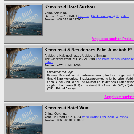
Kempinski Hotel Suzhou
China, Ostchina
Guobin Road 1 215021
Suzhou
,
(Karte anzeigen)
,
Ø
,
Video
Telefon: +86 512 62897888
Angebote suchen Preise 
Kempinski & Residences Palm Jumeirah
5*
Arabische Halbinsel-Israel, Arabische Emirate
The Crescent West P.O.Box 213208
The Palm Islands
,
(Karte a
Video
Telefon: +971 4 444 2000
Kurzbeschreibung:
Hinweis: Kostenlose Sitzplatzreservierung bei Buchungen mit JT
GmbH:Eine kostenlose Sitzplatzreservierung ist bei allen Verb
nach Dubai, Abu Dhabi und Muscat bei folgenden Fluggesells
möglich: Lufthansa (LH) - Emirates (EK) - Oman Air (WY) - Qata
(QR) - Etihad Airways
Angebote suchen
Kempinski Hotel Wuxi
China, Ostchina
Yong He Road 18 214023
Wuxi
,
(Karte anzeigen)
,
Ø
,
Video
Telefon: +86 510 8108 8888