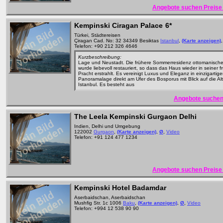
Angebote suchen Preise 
Kempinski Ciragan Palace
6*
Türkei, Städtereisen
Çiragan Cad. No: 32 34349 Besiktas
Istanbul
,
(Karte anzeigen)
Telefon: +90 212 326 4646
Kurzbeschreibung:
Lage und Neustadt. Die frühere Sommerresidenz ottomanische
wurde liebevoll restauriert, so dass das Haus wieder in seiner 
Pracht erstrahlt. Es vereinigt Luxus und Eleganz in einzigartige
Panoramalage direkt am Ufer des Bosporus mit Blick auf die Al
Istanbul. Es besteht aus
Angebote suchen
The Leela Kempinski Gurgaon Delhi
Indien, Delhi und Umgebung
122002
Gurgaon
,
(Karte anzeigen)
,
Ø
,
Video
Telefon: +91 124 477 1234
Angebote suchen Preise 
Kempinski Hotel Badamdar
Aserbaidschan, Aserbaidschan
Mushfig Str. 1c 1006
Baku
,
(Karte anzeigen)
,
Ø
,
Video
Telefon: +994 12 538 90 90