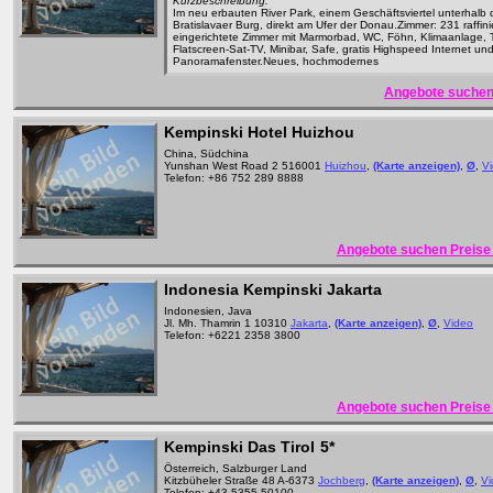
Kurzbeschreibung:
Im neu erbauten River Park, einem Geschäftsviertel unterhalb 
Bratislavaer Burg, direkt am Ufer der Donau.Zimmer: 231 raffini
eingerichtete Zimmer mit Marmorbad, WC, Föhn, Klimaanlage, 
Flatscreen-Sat-TV, Minibar, Safe, gratis Highspeed Internet un
Panoramafenster.Neues, hochmodernes
Angebote suchen
Kempinski Hotel Huizhou
China, Südchina
Yunshan West Road 2 516001
Huizhou
,
(Karte anzeigen)
,
Ø
,
V
Telefon: +86 752 289 8888
Angebote suchen Preise 
Indonesia Kempinski Jakarta
Indonesien, Java
Jl. Mh. Thamrin 1 10310
Jakarta
,
(Karte anzeigen)
,
Ø
,
Video
Telefon: +6221 2358 3800
Angebote suchen Preise 
Kempinski Das Tirol
5*
Österreich, Salzburger Land
Kitzbüheler Straße 48 A-6373
Jochberg
,
(Karte anzeigen)
,
Ø
,
Vi
Telefon: +43 5355 50100