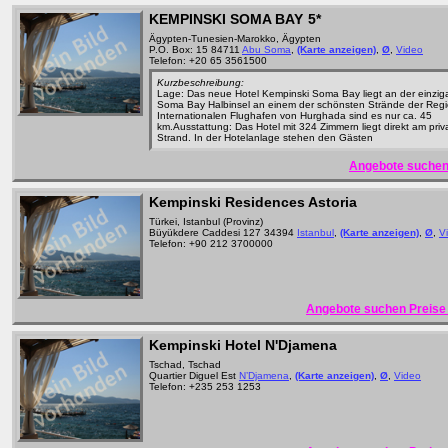
KEMPINSKI SOMA BAY
5*
Ägypten-Tunesien-Marokko, Ägypten
P.O. Box: 15 84711
Abu Soma
,
(Karte anzeigen)
,
Ø
,
Video
Telefon: +20 65 3561500
Kurzbeschreibung:
Lage: Das neue Hotel Kempinski Soma Bay liegt an der einziga
Soma Bay Halbinsel an einem der schönsten Strände der Reg
Internationalen Flughafen von Hurghada sind es nur ca. 45
km.Ausstattung: Das Hotel mit 324 Zimmern liegt direkt am priv
Strand. In der Hotelanlage stehen den Gästen
Angebote suchen
Kempinski Residences Astoria
Türkei, Istanbul (Provinz)
Büyükdere Caddesi 127 34394
Istanbul
,
(Karte anzeigen)
,
Ø
,
V
Telefon: +90 212 3700000
Angebote suchen Preise 
Kempinski Hotel N'Djamena
Tschad, Tschad
Quartier Diguel Est
N’Djamena
,
(Karte anzeigen)
,
Ø
,
Video
Telefon: +235 253 1253