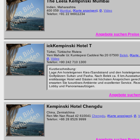
The Leela Kempinski Mumbai
Indien, Maharashtra
400 059
Mumbai
,
(Karte anzeigen)
,
Ø
,
Video
Telefon: +91 22 66911234
Angebote suchen Preise 
ickKempinski Hotel T
Türkei, Türkische Riviera
Yeni Mahalle Uc Kumtepesi Caddesi No:20 07500
Belek
,
(Karte
Ø
,
Video
Telefon: +90 242 710 1300
Kurzbeschreibung:
Lage:Am hoteleigenen Kies-/Sandstrand und den hoteleigene
Golfplätzen Sultan und Pasha. Nach Belek ca. 6 km.Ausstatt
erstklassige Hotel wird Gästen mit höchsten Ansprüchen gerech
erwarten Sie luxuriöses Ambiente und exzellenter Service. Reze
Lobby und Panoramaaufzügen.
Angebote suchen
Kempinski Hotel Chengdu
China, Zentralchina
Ren Min Nan Road 42 610041
Chengdu
,
(Karte anzeigen)
,
Ø
,
V
Telefon: +86 28 8526 9999
Angebote suchen Preise 