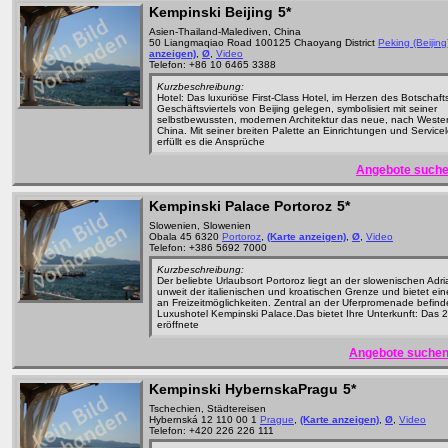
Kempinski Beijing
5*
Asien-Thailand-Malediven, China
50 Liangmaqiao Road 100125 Chaoyang District
Peking (Beijing
anzeigen)
,
Ø
,
Video
Telefon: +86 10 6465 3388
Kurzbeschreibung:
Hotel: Das luxuriöse First-Class Hotel, im Herzen des Botschaft
Geschäftsviertels von Beijing gelegen, symbolisiert mit seiner
selbstbewussten, modernen Architektur das neue, nach Weste
China. Mit seiner breiten Palette an Einrichtungen und Service
erfüllt es die Ansprüche
Angebote suche
Kempinski Palace Portoroz
5*
Slowenien, Slowenien
Obala 45 6320
Portoroz
,
(Karte anzeigen)
,
Ø
,
Video
Telefon: +386 5692 7000
Kurzbeschreibung:
Der beliebte Urlaubsort Portoroz liegt an der slowenischen Adri
unweit der italienischen und kroatischen Grenze und bietet ein
an Freizeitmöglichkeiten. Zentral an der Uferpromenade befind
Luxushotel Kempinski Palace.Das bietet Ihre Unterkunft: Das 
eröffnete
Angebote suchen
Kempinski HybernskaPragu
5*
Tschechien, Städtereisen
Hybernská 12 110 00 1
Prague
,
(Karte anzeigen)
,
Ø
,
Video
Telefon: +420 226 226 111