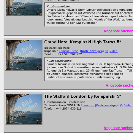
Kurzbeschreibung:
Unsere MeinungDas 5-Stern Luxushotel umgibt eine Aura pure
Bergromantik, gepaart mit Wellness und Kulinarik auf höchste
Die Tatsache, dass das 5-Sterne Haus als einziges Hotel in Tiro
renommierte Vereinigung 'Leading Hotels of the World' aufg
wurde spricht für sich.LageGletscher:
Angebote suchen
Grand Hotel Kempinski High Tatras
5*
Slowakei, Slowakei
Kupelna 6
Strbske Pleso
,
(Karte anzeigen)
,
Ø
,
Video
Telefon: +421 523 262 222
Kurzbeschreibung:
darüber hinaus in diesem Angebot: - Bei Halbpension-Buchung
Kaffee oder Softdrink zum Abendessen inklusive - Ab 5 Nächt
Aufenthalt 1 x Massage (ca. 20 Minuten) pro Tag/Person - TUI
55 Jahren erhalten kostenfreie Mitnahme eines Hundes -
Frühbucher sparen - Spartermine - Kinderermäßigung
Angebote suche
The Stafford London by Kempinski
5*
Grossbritannien, Städtereisen
St Jame's Place SW1A 1NJ
London
,
(Karte anzeigen)
,
Ø
,
Video
Telefon: +44 2074 930 111
Angebote suchen