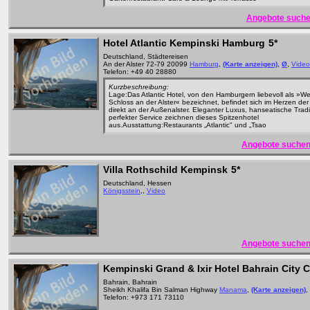
Angebote suche
Hotel Atlantic Kempinski Hamburg
5*
Deutschland, Städtereisen
An der Alster 72-79 20099
Hamburg
,
(Karte anzeigen)
,
Ø
,
Video
Telefon: +49 40 28880
Kurzbeschreibung:
Lage:Das Atlantic Hotel, von den Hamburgern liebevoll als »W
Schloss an der Alster« bezeichnet, befindet sich im Herzen der
direkt an der Außenalster. Eleganter Luxus, hanseatische Tradi
perfekter Service zeichnen dieses Spitzenhotel
aus.Ausstattung:Restaurants „Atlantic" und „Tsao
Angebote suchen
Villa Rothschild Kempinsk
5*
Deutschland, Hessen
Königsstein
,,
Video
Angebote suchen
Kempinski Grand & Ixir Hotel Bahrain City 
Bahrain, Bahrain
Sheikh Khalifa Bin Salman Highway
Manama
,
(Karte anzeigen)
,
Telefon: +973 171 73110