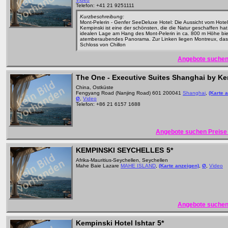
Telefon: +41 21 9251111
Kurzbeschreibung:
Mont-Pelerin - Genfer SeeDeluxe Hotel: Die Aussicht vom Hotel
Kempinski ist eine der schönsten, die die Natur geschaffen hat
idealen Lage am Hang des Mont-Pelerin in ca. 800 m Höhe biet
atemberaubendes Panorama. Zur Linken liegen Montreux, da
Schloss von Chillon
Angebote suchen
The One - Executive Suites Shanghai by K
China, Ostküste
Fengyang Road (Nanjing Road) 601 200041
Shanghai
,
(Karte 
Ø
,
Video
Telefon: +86 21 6157 1688
Angebote suchen Preise 
KEMPINSKI SEYCHELLES
5*
Afrika-Mauritius-Seychellen, Seychellen
Mahe Baie Lazare
MAHE ISLAND
,
(Karte anzeigen)
,
Ø
,
Video
Angebote suchen
Kempinski Hotel Ishtar
5*