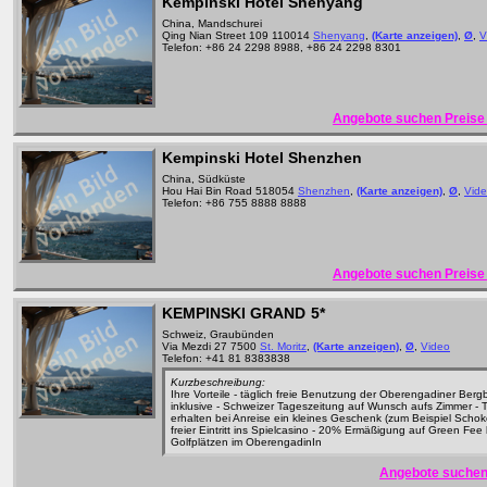
Kempinski Hotel Shenyang
China, Mandschurei
Qing Nian Street 109 110014
Shenyang
,
(Karte anzeigen)
,
Ø
,
V
Telefon: +86 24 2298 8988, +86 24 2298 8301
Angebote suchen Preise 
Kempinski Hotel Shenzhen
China, Südküste
Hou Hai Bin Road 518054
Shenzhen
,
(Karte anzeigen)
,
Ø
,
Vid
Telefon: +86 755 8888 8888
Angebote suchen Preise 
KEMPINSKI GRAND
5*
Schweiz, Graubünden
Via Mezdi 27 7500
St. Moritz
,
(Karte anzeigen)
,
Ø
,
Video
Telefon: +41 81 8383838
Kurzbeschreibung:
Ihre Vorteile - täglich freie Benutzung der Oberengadiner Ber
inklusive - Schweizer Tageszeitung auf Wunsch aufs Zimmer - 
erhalten bei Anreise ein kleines Geschenk (zum Beispiel Schok
freier Eintritt ins Spielcasino - 20% Ermäßigung auf Green Fee 
Golfplätzen im OberengadinIn
Angebote suchen