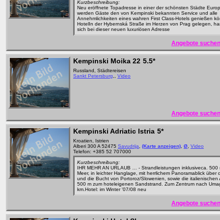
Kurzbeschreibung:
Neu eröffnete Topadresse in einer der schönsten Städte Europ
werden Gäste den von Kempinski bekannten Service und alle
Annehmlichkeiten eines wahren First Class-Hotels genießen k
HotelIn der Hybernská Straße im Herzen von Prag gelegen, ha
sich bei dieser neuen luxuriösen Adresse
Angebote suchen
Kempinski Moika 22
5.5*
Russland, Städtereisen
Sankt Petersburg
,,
Video
Angebote suchen
Kempinski Adriatic Istria
5*
Kroatien, Istrien
Alberi 300 A 52475
Savudrija
,
(Karte anzeigen)
,
Ø
,
Video
Telefon: +385 52 707000
Kurzbeschreibung:
IHR MEHR AN URLAUB … - Strandleistungen inklusiveca. 500
Meer, in leichter Hanglage, mit herrlichem Panoramablick über
und die Bucht von Portoroz/Slowenien, sowie die italienischen
500 m zum hoteleigenen Sandstrand. Zum Zentrum nach Umag
km.Hotel: im Winter '07/08 neu
Angebote suchen