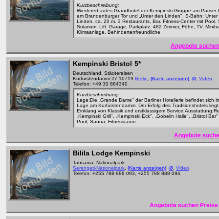
Kurzbeschreibung:
Wiedererbautes Grandhotel der Kempinski-Gruppe am Pariser Pl
am Brandenburger Tor und „Unter den Linden". S-Bahn: Unter
Linden, ca. 20 m. 3 Restaurants, Bar. Fitness-Center mit Pool,
Solarium. Lift. Garage, Parkplatz. 482 Zimmer, Föhn, TV, Miniba
Klimaanlage. Behindertenfreundliche
Angebote suchen
Kempinski Bristol
5*
Deutschland, Städtereisen
Kurfürstendamm 27 10719
Berlin
,
(Karte anzeigen)
,
Ø
,
Video
Telefon: +49 30 884340
Kurzbeschreibung:
Lage:Die „Grande Dame" der Berliner Hotellerie befindet sich i
Lage am Kurfürstendamm. Der Erfolg des Traditionshotels liegt
Einklang von Klassik und erstklassigem Service.Ausstattung:R
„Kempinski Grill", „Kempinski Eck", „Gobelin Halle", „Bristol Bar" 
Pool, Sauna, Fitnessraum
Angebote suche
Bilila Lodge Kempinski
Tansania, Nationalpark
Serengeti-Nationalpark
,
(Karte anzeigen)
,
Ø
,
Video
Telefon: +255 788 888 093, +255 788 888 094
Angebote suchen Preise 