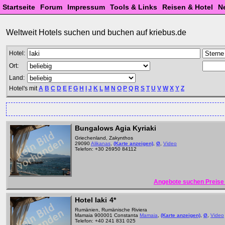
Startseite
Forum
Impressum
Tools & Links
Reisen & Hotel
N
Weltweit Hotels suchen und buchen auf kriebus.de
Hotel:
Ort:
Land:
Hotel's mit
A
B
C
D
E
F
G
H
I
J
K
L
M
N
O
P
Q
R
S
T
U
V
W
X
Y
Z
Bungalows Agia Kyriaki
Griechenland, Zakynthos
29090
Alikanas
,
(Karte anzeigen)
,
Ø
,
Video
Telefon: +30 26950 84112
Angebote suchen Preise 
Hotel Iaki
4*
Rumänien, Rumänische Riviera
Mamaia 900001 Constanta
Mamaia
,
(Karte anzeigen)
,
Ø
,
Video
Telefon: +40 241 831 025