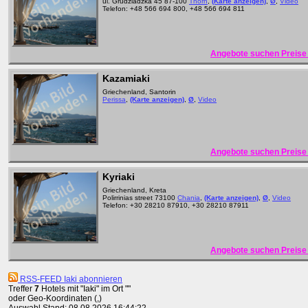
ul. Grudziadzka 45 87-100
Thorn
,
(Karte anzeigen)
,
Ø
,
Video
Telefon: +48 566 694 800, +48 566 694 811
Angebote suchen Preise 
Kazamiaki
Griechenland, Santorin
Perissa
,
(Karte anzeigen)
,
Ø
,
Video
Angebote suchen Preise 
Kyriaki
Griechenland, Kreta
Polirrinias street 73100
Chania
,
(Karte anzeigen)
,
Ø
,
Video
Telefon: +30 28210 87910, +30 28210 87911
Angebote suchen Preise 
RSS-FEED Iaki abonnieren
Treffer
7
Hotels mit "Iaki" im Ort ""
oder Geo-Koordinaten (,)