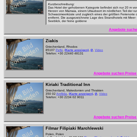
Kurzbeschreibung:
Das Hotel der gehobenen Kategorie befindet sich nur 20 m vo
Herzen von Mamaia, einem Urlaubsort im nördlichen Teil der r
Schwarzmeerküste und zugleich eines der größten Ferienorte 
entfernt. Die ausgezeichnete Lage des Strandhotels mit Meer-
Seeblick, der feine goldene
Angebote suche
Ziakis
Griechenland, Rhodos
85107
Pefki
,
(Karte anzeigen)
,
Ø
,
Video
Telefon: +30 22440 48131
Angebote suchen Preise 
Kiriaki Traditional Inn
Griechenland, Makedonien und Thrakien
350 02
Amfiklia
,
(Karte anzeigen)
,
Ø
,
Video
Telefon: +30 2234 02 9011
Angebote suchen Preise 
Filmar Filipiaki Marchlewski
Polen, Polen