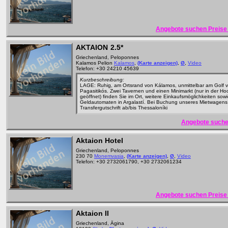
Angebote suchen Preise 
AKTAION
2.5*
Griechenland, Peloponnes
Kalamos Pelion
Kalamos
,
(Karte anzeigen)
,
Ø
,
Video
Telefon: +30 24210 45639
Kurzbeschreibung:
LAGE: Ruhig, am Ortsrand von Kálamos, unmittelbar am Golf 
Pagasitikós. Zwei Tavernen und einen Minimarkt (nur in der Ho
geöffnet) finden Sie im Ort, weitere Einkaufsmöglichkeiten sow
Geldautomaten in Argalastí. Bei Buchung unseres Mietwagens
Transfergutschrift ab/bis Thessaloníki
Angebote suche
Aktaion Hotel
Griechenland, Peloponnes
230 70
Monemvasia
,
(Karte anzeigen)
,
Ø
,
Video
Telefon: +30 2732061790, +30 2732061234
Angebote suchen Preise 
Aktaion II
Griechenland, Ägina