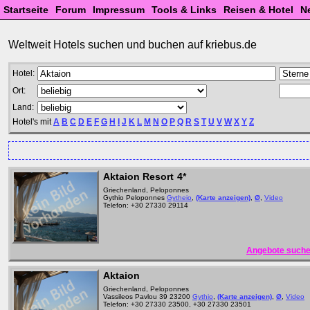
Startseite
Forum
Impressum
Tools & Links
Reisen & Hotel
N
Weltweit Hotels suchen und buchen auf kriebus.de
Hotel:
Ort:
Land:
Hotel's mit
A
B
C
D
E
F
G
H
I
J
K
L
M
N
O
P
Q
R
S
T
U
V
W
X
Y
Z
Aktaion Resort
4*
Griechenland, Peloponnes
Gythio Peloponnes
Gytheio
,
(Karte anzeigen)
,
Ø
,
Video
Telefon: +30 27330 29114
Angebote suche
Aktaion
Griechenland, Peloponnes
Vassileos Pavlou 39 23200
Gythio
,
(Karte anzeigen)
,
Ø
,
Video
Telefon: +30 27330 23500, +30 27330 23501