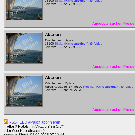
18100
Skala
,
(Karte anzeigen)
,
Ø
,
Video
Telefon: +30 22970 91222
Angebote suchen Preise 
Aktaion
Griechenland, Ägina
18100
Skala
,
(Karte anzeigen)
,
Ø
,
Video
Telefon: +30 22970 91222
Angebote suchen Preise 
Aktaion
Griechenland, Epirus
Agion Apostolon 17 46100
Perdika
,
(Karte anzeigen)
,
Ø
,
Video
Telefon: +30 266 50 22 707
Angebote suchen Preise 
RSS-FEED Aktaion abonnieren
Treffer
7
Hotels mit "Aktaion" im Ort ""
oder Geo-Koordinaten (,)