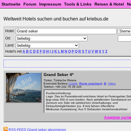
Startseite
Forum
Impressum
Tools & Links
Reisen & Hotel
N
Weltweit Hotels suchen und buchen auf kriebus.de
Hotel:
Ort:
Land:
Hotel's mit
A
B
C
D
E
F
G
H
I
J
K
L
M
N
O
P
Q
R
S
T
U
V
W
X
Y
Z
Grand Seker
4*
Türkei, Türkische Riviera
Evrenseki Beldesi
Colakli
,
(Karte anzeigen)
,
Ø
,
Video
Telefon: +90 242 76 38 420
Kurzbeschreibung:
Lage: Das im Pyramidenstil errichtete Hotel im Feriengebiet Sid
liegt etwa 300 m vom breiten, flach abfallenden Sandstrand en
Zentrum von Side mit zahlreichen Unterhaltungs- und
Einkaufsmöglichkeiten (ca. 8 km) fahren öffentliche
Minibusse.Ausstattung: Aus 5 Gebäuden bestehendesHotel
Angebote suche
RSS-FEED Grand seker abonnieren