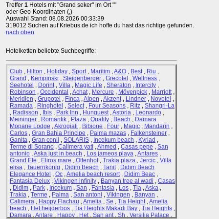
Treffer
1
Hotels mit "Grand seker" im Ort ""
oder Geo-Koordinaten (,)
Auswahl Stand: 08.08.2026 00:33:39
319012 Suchen auf Kriebus.de ich hoffe du hast das richtige gefunden.
nach oben
Hotelketten beliebte Suchbegriffe:
Club
,
Hilton
,
Holiday
,
Sport
,
Maritim
,
A&O
,
Best
,
Riu
,
Grand
,
Kempinski
,
Steigenberger
,
Grecotel
,
Wellness
,
Seehotel
,
Dorint
,
Villa
,
Magic Life
,
Sheraton
,
Intercity
,
Robinson
,
Occidental
,
Achat
,
Mercure
,
Mövenpick
,
Marriott
,
Meridien
,
Grupotel
,
Finca
,
Alpen
,
Akzent
,
Lindner
,
Novotel
,
Ramada
,
Ringhotel
,
Select
,
Four Seasons
,
Ritz
,
Shangri-La
,
Radisson
,
Ibis
,
Park Inn
,
Hunguest
,
Astoria
,
Leonardo
,
Meininger
,
Romantik
,
Plaza
,
Quality
,
Beach
,
Damara
Mopane Lodge
,
Akrogiali
,
Bibione
,
Four
,
Magic
,
Mandarin
,
Carlos
,
Gran Bahia Principe
,
Palma mazas
,
Falkensteiner
,
Ganita
,
Gran conil
,
SOLARIS
,
Incekum beach
,
Kyriad
,
Terme di Sorano
,
Calimera yati
,
Ahmed
,
Casas pepe
,
San
antonio
,
Aska just in beach
,
Los jameos playa
,
Antares
,
Grand Efe
,
Eliros mare
,
Ottenhof
,
Trakia plaza
,
Jercic
,
Villa
elisa
,
Tauernkönig
,
Didim Beach
,
Tanit
,
Didim Beach
Elegance Hotel
,
Oc
,
Amelia beach resort
,
Didim Beac
,
Fantasia Delux
,
Vikingen infinity
,
Banyan tree al wadi
,
Casas
,
Didim
,
Park
,
Incekum
,
San
,
Fantasia
,
Los
,
Tia
,
Aska
,
Trakia
,
Terme
,
Palma
,
San antoni
,
Vikingen
,
Banyan
,
Calimera
,
Happy Flachau
,
Amelia
,
Se
,
Tia Height
,
Amelia
beach
,
Het heijderbos
,
Tia Heights Makadi Bay
,
Tia Heights
,
Damara
,
Antare
,
Happy
,
Het
,
San ant
,
Sh
,
Versilia Palace
,