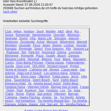
oder Geo-Koordinaten (,)
Auswahl Stand: 07.08.2026 21:00:47
293688 Suchen auf Kriebus.de ich hoffe du hast das richtige gefunden.
nach oben
Hotelketten beliebte Suchbegriffe:
Club
,
Hilton
,
Holiday
,
Sport
,
Maritim
,
A&O
,
Best
,
Riu
,
Grand
,
Kempinski
,
Steigenberger
,
Grecotel
,
Wellness
,
Seehotel
,
Dorint
,
Villa
,
Magic Life
,
Sheraton
,
Intercity
,
Robinson
,
Occidental
,
Achat
,
Mercure
,
Mövenpick
,
Marriott
,
Meridien
,
Grupotel
,
Finca
,
Alpen
,
Akzent
,
Lindner
,
Novotel
,
Ramada
,
Ringhotel
,
Select
,
Four Seasons
,
Ritz
,
Shangri-La
,
Radisson
,
Ibis
,
Park Inn
,
Hunguest
,
Astoria
,
Leonardo
,
Meininger
,
Romantik
,
Plaza
,
Quality
,
Beach
,
Damara
Mopane Lodge
,
Akrogiali
,
Bibione
,
Four
,
Magic
,
Mandarin
,
Carlos
,
Gran Bahia Principe
,
Palma mazas
,
Falkensteiner
,
Ganita
,
Gran conil
,
SOLARIS
,
Incekum beach
,
Kyriad
,
Terme di Sorano
,
Calimera yati
,
Ahmed
,
Casas pepe
,
San
antonio
,
Aska just in beach
,
Los jameos playa
,
Antares
,
Grand Efe
,
Eliros mare
,
Ottenhof
,
Trakia plaza
,
Jercic
,
Villa
elisa
,
Tauernkönig
,
Didim Beach
,
Tanit
,
Didim Beach
Elegance Hotel
,
Oc
,
Amelia beach resort
,
Didim Beac
,
Fantasia Delux
,
Vikingen infinity
,
Banyan tree al wadi
,
Casas
,
Didim
,
Park
,
Incekum
,
San
,
Fantasia
,
Los
,
Tia
,
Aska
,
Trakia
,
Terme
,
Palma
,
San antoni
,
Vikingen
,
Banyan
,
Calimera
,
Happy Flachau
,
Amelia
,
Se
,
Tia Height
,
Amelia
beach
,
Het heijderbos
,
Tia Heights Makadi Bay
,
Tia Heights
,
Damara
,
Antare
,
Happy
,
Het
,
San ant
,
Sh
,
Versilia Palace
,
Rin
,
Amelia be
,
Beac
,
Dama
,
Damara Mopane Lodg
,
Didim
Karten suche Popup hier klicken