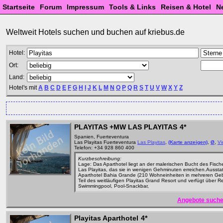
Startseite
Forum
Impressum
Tools & Links
Reisen & Hotel
N
Weltweit Hotels suchen und buchen auf kriebus.de
Hotel:
Ort:
Land:
Hotel's mit
A
B
C
D
E
F
G
H
I
J
K
L
M
N
O
P
Q
R
S
T
U
V
W
X
Y
Z
PLAYITAS +MW LAS PLAYITAS
4*
Spanien, Fuerteventura
Las Playitas Fuerteventura
Las Playitas
,
(Karte anzeigen)
,
Ø
,
Vi
Telefon: +34 928 860 400
Kurzbeschreibung:
Lage: Das Aparthotel liegt an der malerischen Bucht des Fisch
Las Playitas, das sie in wenigen Gehminuten erreichen.Aussta
Aparthotel Bahia Grande (210 Wohneinheiten in mehreren Geb
Teil des weitläufigen Playitas Grand Resort und verfügt über R
Swimmingpool, Pool-Snackbar,
Angebote suche
Playitas Aparthotel
4*