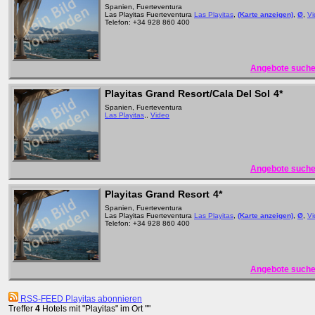
Spanien, Fuerteventura
Las Playitas Fuerteventura
Las Playitas
,
(Karte anzeigen)
,
Ø
,
Vi
Telefon: +34 928 860 400
Angebote suche
Playitas Grand Resort/Cala Del Sol
4*
Spanien, Fuerteventura
Las Playitas
,,
Video
Angebote suche
Playitas Grand Resort
4*
Spanien, Fuerteventura
Las Playitas Fuerteventura
Las Playitas
,
(Karte anzeigen)
,
Ø
,
Vi
Telefon: +34 928 860 400
Angebote suche
RSS-FEED Playitas abonnieren
Treffer
4
Hotels mit "Playitas" im Ort ""