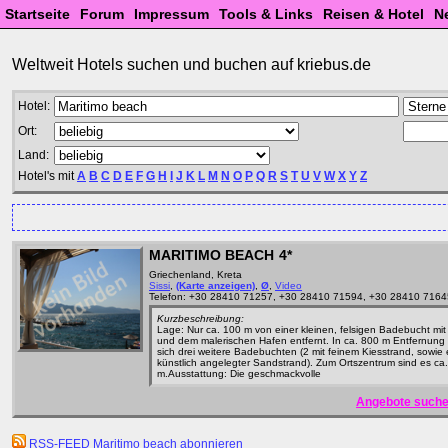
Startseite
Forum
Impressum
Tools & Links
Reisen & Hotel
N
Weltweit Hotels suchen und buchen auf kriebus.de
Hotel:
Ort:
Land:
Hotel's mit
A
B
C
D
E
F
G
H
I
J
K
L
M
N
O
P
Q
R
S
T
U
V
W
X
Y
Z
MARITIMO BEACH
4*
Griechenland, Kreta
Sissi
,
(Karte anzeigen)
,
Ø
,
Video
Telefon: +30 28410 71257, +30 28410 71594, +30 28410 7164
Kurzbeschreibung:
Lage: Nur ca. 100 m von einer kleinen, felsigen Badebucht mit
und dem malerischen Hafen entfernt. In ca. 800 m Entfernung
sich drei weitere Badebuchten (2 mit feinem Kiesstrand, sowie 
künstlich angelegter Sandstrand). Zum Ortszentrum sind es ca
m.Ausstattung: Die geschmackvolle
Angebote suche
RSS-FEED Maritimo beach abonnieren