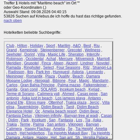
Treffer
1
Hotels mit "Maritimo beach" im Ort ""
oder Geo-Koordinaten (,)
Auswahl Stand: 09.08.2026 04:40:15
53826 Suchen auf Kriebus.de ich hoffe du hast das richtige gefunden.
nach oben
Hotelketten beliebte Suchbegriffe:
Club
,
Hilton
,
Holiday
,
Sport
,
Maritim
,
A&O
,
Best
,
Riu
,
Grand
,
Kempinski
,
Steigenberger
,
Grecotel
,
Wellness
,
Seehotel
,
Dorint
,
Villa
,
Magic Life
,
Sheraton
,
Intercity
,
Robinson
,
Occidental
,
Achat
,
Mercure
,
Mövenpick
,
Marriott
,
Meridien
,
Grupotel
,
Finca
,
Alpen
,
Akzent
,
Lindner
,
Novotel
,
Ramada
,
Ringhotel
,
Select
,
Four Seasons
,
Ritz
,
Shangri-La
,
Radisson
,
Ibis
,
Park Inn
,
Hunguest
,
Astoria
,
Leonardo
,
Meininger
,
Romantik
,
Plaza
,
Quality
,
Beach
,
Damara
Mopane Lodge
,
Akrogiali
,
Bibione
,
Four
,
Magic
,
Mandarin
,
Carlos
,
Gran Bahia Principe
,
Palma mazas
,
Falkensteiner
,
Ganita
,
Gran conil
,
SOLARIS
,
Incekum beach
,
Kyriad
,
Terme di Sorano
,
Calimera yati
,
Ahmed
,
Casas pepe
,
San
antonio
,
Aska just in beach
,
Los jameos playa
,
Antares
,
Grand Efe
,
Eliros mare
,
Ottenhof
,
Trakia plaza
,
Jercic
,
Villa
elisa
,
Tauernkönig
,
Didim Beach
,
Tanit
,
Didim Beach
Elegance Hotel
,
Oc
,
Amelia beach resort
,
Didim Beac
,
Fantasia Delux
,
Vikingen infinity
,
Banyan tree al wadi
,
Casas
,
Didim
,
Park
,
Incekum
,
San
,
Fantasia
,
Los
,
Tia
,
Aska
,
Trakia
,
Terme
,
Palma
,
San antoni
,
Vikingen
,
Banyan
,
Calimera
,
Happy Flachau
,
Amelia
,
Se
,
Tia Height
,
Amelia
beach
,
Het heijderbos
,
Tia Heights Makadi Bay
,
Tia Heights
,
Damara
,
Antare
,
Happy
,
Het
,
San ant
,
Sh
,
Versilia Palace
,