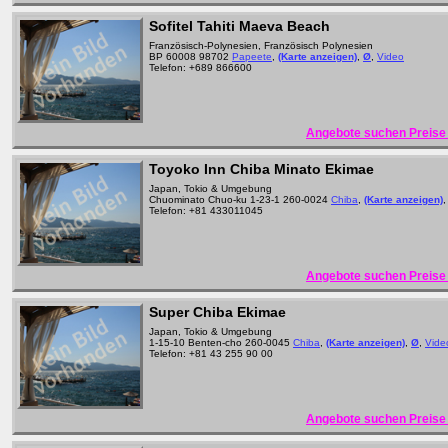
Sofitel Tahiti Maeva Beach
Französisch-Polynesien, Französisch Polynesien
BP 60008 98702
Papeete
,
(Karte anzeigen)
,
Ø
,
Video
Telefon: +689 866600
Angebote suchen Preise 
Toyoko Inn Chiba Minato Ekimae
Japan, Tokio & Umgebung
Chuominato Chuo-ku 1-23-1 260-0024
Chiba
,
(Karte anzeigen)
Telefon: +81 433011045
Angebote suchen Preise 
Super Chiba Ekimae
Japan, Tokio & Umgebung
1-15-10 Benten-cho 260-0045
Chiba
,
(Karte anzeigen)
,
Ø
,
Vide
Telefon: +81 43 255 90 00
Angebote suchen Preise 