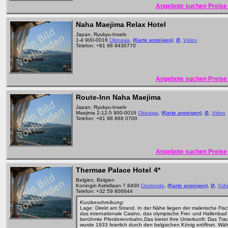
Angebote suchen Preise 
Naha Maejima Relax Hotel
Japan, Ryukyu-Inseln
1-4 900-0016
Okinawa
,
(Karte anzeigen)
,
Ø
,
Video
Telefon: +81 98 9430770
Angebote suchen Preise 
Route-Inn Naha Maejima
Japan, Ryukyu-Inseln
Maejima 2-12-5 900-0016
Okinawa
,
(Karte anzeigen)
,
Ø
,
Video
Telefon: +81 98 866 0700
Angebote suchen Preise 
Thermae Palace Hotel
4*
Belgien, Belgien
Koningin Astridlaan 7 8400
Oostende
,
(Karte anzeigen)
,
Ø
,
Vid
Telefon: +32 59 806644
Kurzbeschreibung:
Lage: Direkt am Strand. In der Nähe liegen der malerische Fis
das internationale Casino, das olympische Frei- und Hallenbad
berühmte Pferderennbahn.Das bietet Ihre Unterkunft: Das Trad
wurde 1933 feierlich durch den belgischen König eröffnet. Wä