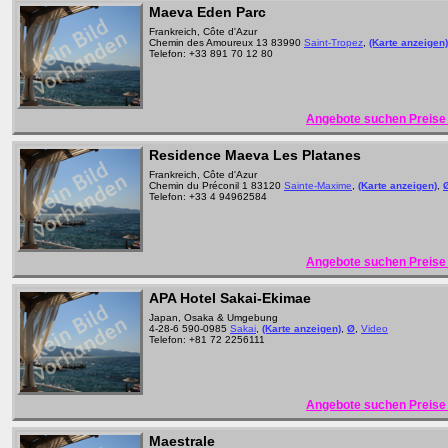
Maeva Eden Parc
Frankreich, Côte d'Azur
Chemin des Amoureux 13 83990
Saint-Tropez
,
(Karte anzeigen)
Telefon: +33 891 70 12 80
Angebote suchen Preise 
Residence Maeva Les Platanes
Frankreich, Côte d'Azur
Chemin du Préconil 1 83120
Sainte-Maxime
,
(Karte anzeigen)
,
Telefon: +33 4 94962584
Angebote suchen Preise 
APA Hotel Sakai-Ekimae
Japan, Osaka & Umgebung
4-28-6 590-0985
Sakai
,
(Karte anzeigen)
,
Ø
,
Video
Telefon: +81 72 2256111
Angebote suchen Preise 
Maestrale