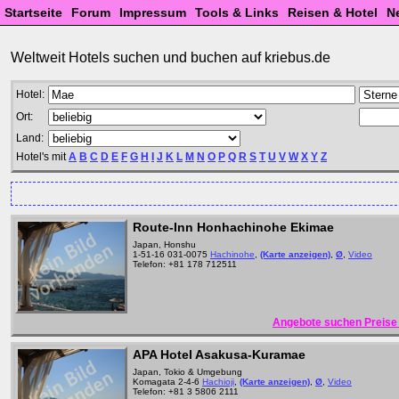
Startseite
Forum
Impressum
Tools & Links
Reisen & Hotel
N
Weltweit Hotels suchen und buchen auf kriebus.de
Hotel:
Ort:
Land:
Hotel's mit
A
B
C
D
E
F
G
H
I
J
K
L
M
N
O
P
Q
R
S
T
U
V
W
X
Y
Z
Route-Inn Honhachinohe Ekimae
Japan, Honshu
1-51-16 031-0075
Hachinohe
,
(Karte anzeigen)
,
Ø
,
Video
Telefon: +81 178 712511
Angebote suchen Preise 
APA Hotel Asakusa-Kuramae
Japan, Tokio & Umgebung
Komagata 2-4-6
Hachioji
,
(Karte anzeigen)
,
Ø
,
Video
Telefon: +81 3 5806 2111