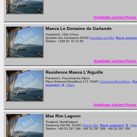
Angebote suchen Preise 
Maeva Le Domaine de Garlande
Frankreich, Côte d'Azur
Quartier des Canissons 83240
Cavalaire-sur-Mer
,
(Karte anzeige
Telefon: +338 91 70 12 85
Angebote suchen Preise 
Residence Maeva L'Aiguille
Frankreich, Französische Alpen
Place Edmond Desailloud 171 74400
Chamonix-Mont-Blanc
,
(Ka
anzeigen)
,
Ø
,
Video
Angebote suchen Preise 
Mae Rim Lagoon
Thailand, Nordthailand
Sameong Old Rd. 50180
Chiang Mai
,
(Karte anzeigen)
,
Ø
,
Vide
Telefon: +66 53 297 288, +66 53 297 289, +66 53 297 290