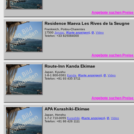
Angebote suchen Preise 
Residence Maeva Les Rives de la Seugne
Frankreich, Poitou-Charentes
17500
Jonzac
,
(Karte anzeigen)
,
Ø
,
Video
Telefon: +33 825084000
Angebote suchen Preise 
Route-Inn Kanda Ekimae
Japan, Kyushu
1-8-1 800-0361
Kanda
,
(Karte anzeigen)
,
Ø
,
Video
Telefon: +81 93 435 3711
Angebote suchen Preise 
APA Kurashiki-Ekimae
Japan, Honshu
1-7-2 710-0055
Kurashiki
,
(Karte anzeigen)
,
Ø
,
Video
Telefon: +81 86 426 1111