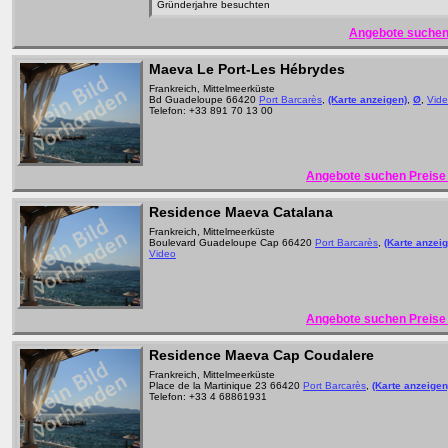
Gründerjahre besuchten
Angebote suchen
Maeva Le Port-Les Hébrydes
Frankreich, Mittelmeerküste
Bd Guadeloupe 66420
Port Barcarès
,
(Karte anzeigen)
,
Ø
,
Vid
Telefon: +33 891 70 13 00
Angebote suchen Preise 
Residence Maeva Catalana
Frankreich, Mittelmeerküste
Boulevard Guadeloupe Cap 66420
Port Barcarès
,
(Karte anzei
Video
Angebote suchen Preise 
Residence Maeva Cap Coudalere
Frankreich, Mittelmeerküste
Place de la Martinique 23 66420
Port Barcarès
,
(Karte anzeigen
Telefon: +33 4 68861931