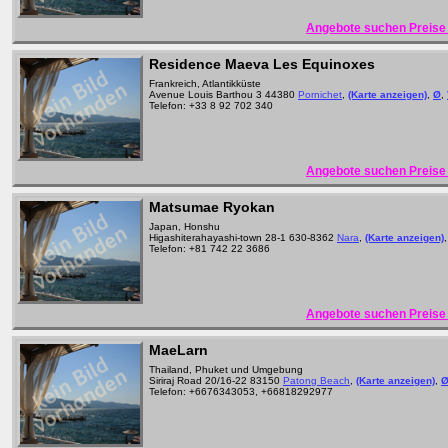
Angebote suchen Preise 
Residence Maeva Les Equinoxes
Frankreich, Atlantikküste
Avenue Louis Barthou 3 44380
Pornichet
,
(Karte anzeigen)
,
Ø
,
Telefon: +33 8 92 702 340
Angebote suchen Preise 
Matsumae Ryokan
Japan, Honshu
Higashiterahayashi-town 28-1 630-8362
Nara
,
(Karte anzeigen)
Telefon: +81 742 22 3686
Angebote suchen Preise 
MaeLarn
Thailand, Phuket und Umgebung
Siriraj Road 20/16-22 83150
Patong Beach
,
(Karte anzeigen)
,
Telefon: +6676343053, +66818292977