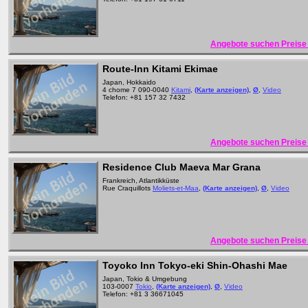
Angebote suchen Preise 
Route-Inn Kitami Ekimae
Japan, Hokkaido
4 chome 7 090-0040
Kitami
,
(Karte anzeigen)
,
Ø
,
Video
Telefon: +81 157 32 7432
Angebote suchen Preise 
Residence Club Maeva Mar Grana
Frankreich, Atlantikküste
Rue Craquillots
Moliets-et-Maa
,
(Karte anzeigen)
,
Ø
,
Video
Angebote suchen Preise 
Toyoko Inn Tokyo-eki Shin-Ohashi Mae
Japan, Tokio & Umgebung
103-0007
Tokio
,
(Karte anzeigen)
,
Ø
,
Video
Telefon: +81 3 36671045