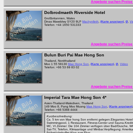
Angebote suchen Preise 
Dolbrodmaeth Riverside Hotel
Großbritannien, Wales
Dinas Mawddwy SY20 9LP
Machynlleth
,
(Karte anzeigen)
,
Ø
,
Vi
Telefon: +44 1650 531333
Angebote suchen Preise 
Bulun Buri Pai Mae Hong Son
Thailand, Nordthailand
Moo 1 55 58130
Mae Hong Son
,
(Karte anzeigen)
,
Ø
,
Video
Telefon: +66 53 69 83 02
Angebote suchen Preise 
Imperial Tara Mae Hong Son
4*
Asien-Thailand-Malediven, Thailand
149 Moo 8, Pang Moo Muang
Mae Hong Son
,
(Karte anzeigen)
Telefon: +66 5368 4444
Kurzbeschreibung:
Ca. 5 km von Mae hong Son entfernt gelegen.Elegantes Hotel 
Swimmingpool, 1 Restaurant, Fitness-Center und Sauna.Kredit
MC, VI.Zimmer: Die 104 Zimmer verfügen über Bad/Dusche, W
Sat-TV, Telefon, Klimaanlage und Minibar.Verpflegung: Amerik
Frühstücksbuffet.Klug zum Flug: