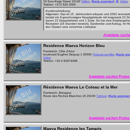
10 Suur-Karja Street 10140
Tallinn
,
(Karte anzeigen)
,
Ø
,
Video
Telefon: +372 626 2000
Kurzbeschreibung:
Allgemein: Das im 15. Jahrhundert erbaute und 2002 renoviert
besitzt ein 6-geschossiges Hauptgebäude mit insgesamt 23 Z
davon 22 Doppelzimmer und 1 Suite. Es hat eine Empfangshal
Rezeption (24 Stunden besetzt), Garderobe und Aufzug. Im Ho
den Gästen eine vornehme Lobbybar
Angebote suche
Residence Maeva Horizon Bleu
Frankreich, Côte d'Azur
boulevard Eugène Dequay 1 06590
Théoule-sur-Mer
,
(Karte an
Video
Telefon: +33 4 92974498
Angebote suchen Preise 
Résidence Maeva Le Coteau et la Mer
Frankreich, Bretagne
Route des Roches Blanches 16 29100
Treboul
,
(Karte anzeigen
Angebote suchen Preise 
Maeva Residence les Tamaris