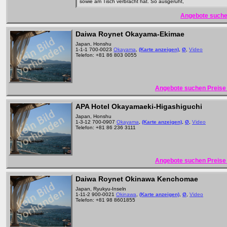
sowie am Tisch verbracht hat. So ausgeruht,
Angebote suche
Daiwa Roynet Okayama-Ekimae
Japan, Honshu
1-1-1 700-0023
Okayama
,
(Karte anzeigen)
,
Ø
,
Video
Telefon: +81 86 803 0055
Angebote suchen Preise 
APA Hotel Okayamaeki-Higashiguchi
Japan, Honshu
1-3-12 700-0907
Okayama
,
(Karte anzeigen)
,
Ø
,
Video
Telefon: +81 86 236 3111
Angebote suchen Preise 
Daiwa Roynet Okinawa Kenchomae
Japan, Ryukyu-Inseln
1-11-2 900-0021
Okinawa
,
(Karte anzeigen)
,
Ø
,
Video
Telefon: +81 98 8601855