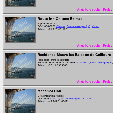
Angebote suchen Preise 
Route-Inn Chitose Ekimae
Japan, Hokkaido
5-3-1 066-0062
Chitose
,
(Karte anzeigen)
,
Ø
,
Video
Telefon: +81 123 401100
Angebote suchen Preise 
Residence Maeva les Balcons de Collioure
Frankreich, Mittelmeerküste
Route de Port-Vendres 28 66190
Collioure
,
(Karte anzeigen)
,
Ø
Telefon: +33 4 68983800
Angebote suchen Preise 
Maesmor Hall
Großbritannien, Wales
LL21 0NS
Corwen
,
(Karte anzeigen)
,
Ø
,
Video
Telefon: +44 1490 460411