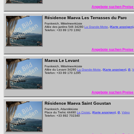
Angebote suchen Preise 
Résidence Maeva Les Terrasses du Parc
Frankreich, Mittelmeerküste
Allée des jardins 546 34280
La Grande-Motte
,
(Karte anzeigen)
Telefon: +33 89 170 1392
Angebote suchen Preise 
Maeva Le Levant
Frankreich, Mittelmeerküste
Allée du Levant 34280
La Grande-Motte
,
(Karte anzeigen)
,
Ø
,
V
Telefon: +33 89 170 1295
Angebote suchen Preise 
Résidence Maeva Saint Goustan
Frankreich, Atlantikküste
Place du Trehic 44490
Le Croisic
,
(Karte anzeigen)
,
Ø
,
Video
Telefon: +33 892 702340