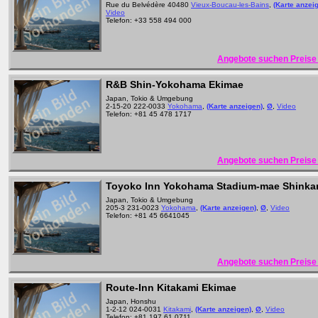
Rue du Belvédère 40480
Vieux-Boucau-les-Bains
,
(Karte anzei
Video
Telefon: +33 558 494 000
Angebote suchen Preise 
R&B Shin-Yokohama Ekimae
Japan, Tokio & Umgebung
2-15-20 222-0033
Yokohama
,
(Karte anzeigen)
,
Ø
,
Video
Telefon: +81 45 478 1717
Angebote suchen Preise 
Toyoko Inn Yokohama Stadium-mae Shinka
Japan, Tokio & Umgebung
205-3 231-0023
Yokohama
,
(Karte anzeigen)
,
Ø
,
Video
Telefon: +81 45 6641045
Angebote suchen Preise 
Route-Inn Kitakami Ekimae
Japan, Honshu
1-2-12 024-0031
Kitakami
,
(Karte anzeigen)
,
Ø
,
Video
Telefon: +81 197 61 0711