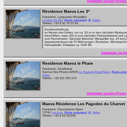
Angebote suchen Preise 
Résidence Maeva Les
3*
Frankreich, Languedoc-Roussillon
Le Grau Du Roi
,
(Karte anzeigen)
,
Ø
,
Video
Telefon: +33 8 92 70 23 40
Kurzbeschreibung:
Im Herzen des Dorfes, nur ca. 20 m zu den nächsten Restaura
Geschäften, etwa 100 m zum nächsten Feinsandstrand und c
zum Fischerhafen. Nächster Bahnhof: Montpellier (ca. 25 km).2
Appartementhaus mit 70 Wohnungen, Rezeption, Münzwaschs
Fahrradkeller. Parkplatz ca. EUR 39/
Angebote suche
Residence Maeva le Phare
Frankreich, Ärmelkanal
Avenue Des Phares 62520
Le Touquet-Paris-Plage
,
(Karte anze
Video
Telefon: +33 321 053 273
Angebote suchen Preise 
Maeva Résidence Les Pagodes du Charvet
Frankreich, Französische Alpen
73700
Les Arcs
,
(Karte anzeigen)
,
Ø
,
Video
Telefon: +33 8 92702340