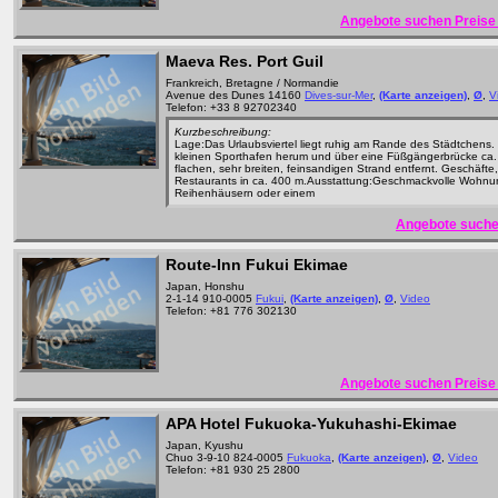
Angebote suchen Preise 
Maeva Res. Port Guil
Frankreich, Bretagne / Normandie
Avenue des Dunes 14160
Dives-sur-Mer
,
(Karte anzeigen)
,
Ø
,
V
Telefon: +33 8 92702340
Kurzbeschreibung:
Lage:Das Urlaubsviertel liegt ruhig am Rande des Städtchens
kleinen Sporthafen herum und über eine Füßgängerbrücke ca
flachen, sehr breiten, feinsandigen Strand entfernt. Geschäfte
Restaurants in ca. 400 m.Ausstattung:Geschmackvolle Wohnu
Reihenhäusern oder einem
Angebote suche
Route-Inn Fukui Ekimae
Japan, Honshu
2-1-14 910-0005
Fukui
,
(Karte anzeigen)
,
Ø
,
Video
Telefon: +81 776 302130
Angebote suchen Preise 
APA Hotel Fukuoka-Yukuhashi-Ekimae
Japan, Kyushu
Chuo 3-9-10 824-0005
Fukuoka
,
(Karte anzeigen)
,
Ø
,
Video
Telefon: +81 930 25 2800