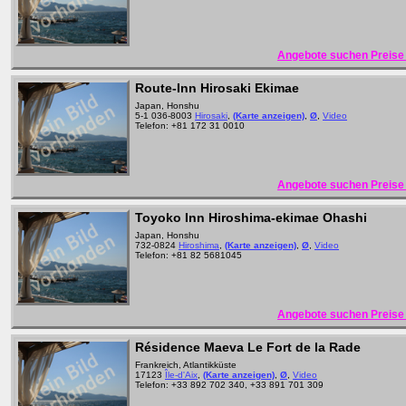
Angebote suchen Preise 
Route-Inn Hirosaki Ekimae
Japan, Honshu
5-1 036-8003
Hirosaki
,
(Karte anzeigen)
,
Ø
,
Video
Telefon: +81 172 31 0010
Angebote suchen Preise 
Toyoko Inn Hiroshima-ekimae Ohashi
Japan, Honshu
732-0824
Hiroshima
,
(Karte anzeigen)
,
Ø
,
Video
Telefon: +81 82 5681045
Angebote suchen Preise 
Résidence Maeva Le Fort de la Rade
Frankreich, Atlantikküste
17123
Île-d'Aix
,
(Karte anzeigen)
,
Ø
,
Video
Telefon: +33 892 702 340, +33 891 701 309