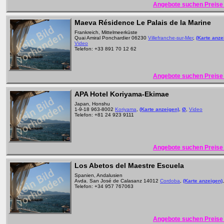
Angebote suchen Preise 
Maeva Résidence Le Palais de la Marine
Frankreich, Mittelmeerküste
Quai Amiral Ponchardier 06230
Villefranche-sur-Mer
,
(Karte anze
Video
Telefon: +33 891 70 12 62
Angebote suchen Preise 
APA Hotel Koriyama-Ekimae
Japan, Honshu
1-9-18 963-8002
Koriyama
,
(Karte anzeigen)
,
Ø
,
Video
Telefon: +81 24 923 9111
Angebote suchen Preise 
Los Abetos del Maestre Escuela
Spanien, Andalusien
Avda. San José de Calasanz 14012
Cordoba
,
(Karte anzeigen)
Telefon: +34 957 767063
Angebote suchen Preise 