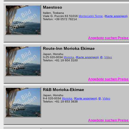
Maestoso
Italien, Toskana
Viale G. Puccini 63 51016
Montecatini Terme
,
(Karte anzeigen)
,
Telefon: +39 0572 78214
Angebote suchen Preise 
Route-Inn Morioka Ekimae
Japan, Honshu
3-25 020-0034
Morioka
,
(Karte anzeigen)
,
Ø
,
Video
Telefon: +81 19 604 3100
Angebote suchen Preise 
R&B Morioka-Ekimae
Japan, Honshu
9-4 020-0034
Morioka
,
(Karte anzeigen)
,
Ø
,
Video
Telefon: +81 19 653 3838
Angebote suchen Preise 