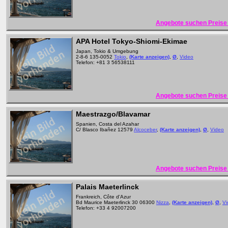
Angebote suchen Preise 
APA Hotel Tokyo-Shiomi-Ekimae
Japan, Tokio & Umgebung
2-8-6 135-0052
Tokio
,
(Karte anzeigen)
,
Ø
,
Video
Telefon: +81 3 56538111
Angebote suchen Preise 
Maestrazgo/Blavamar
Spanien, Costa del Azahar
C/ Blasco Ibañez 12579
Alcoceber
,
(Karte anzeigen)
,
Ø
,
Video
Angebote suchen Preise 
Palais Maeterlinck
Frankreich, Côte d'Azur
Bd Maurice Maeterlinck 30 06300
Nizza
,
(Karte anzeigen)
,
Ø
,
Vi
Telefon: +33 4 92007200