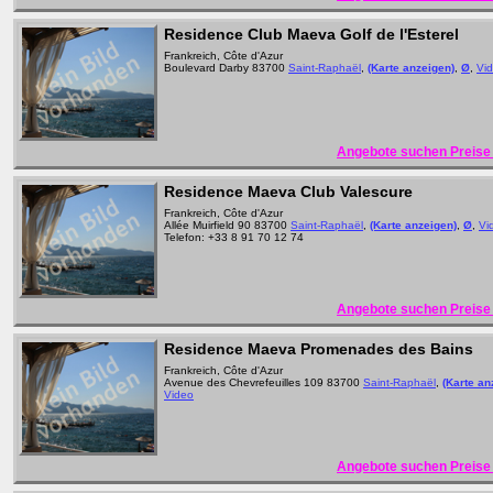
Residence Club Maeva Golf de l'Esterel
Frankreich, Côte d'Azur
Boulevard Darby 83700
Saint-Raphaël
,
(Karte anzeigen)
,
Ø
,
Vi
Angebote suchen Preise 
Residence Maeva Club Valescure
Frankreich, Côte d'Azur
Allée Muirfield 90 83700
Saint-Raphaël
,
(Karte anzeigen)
,
Ø
,
Vi
Telefon: +33 8 91 70 12 74
Angebote suchen Preise 
Residence Maeva Promenades des Bains
Frankreich, Côte d'Azur
Avenue des Chevrefeuilles 109 83700
Saint-Raphaël
,
(Karte an
Video
Angebote suchen Preise 