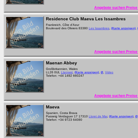
Angebote suchen Preise 
Residence Club Maeva Les Issambres
Frankreich, Côte d'Azur
Boulevard des Oliviers 83380
Les Issambres
,
(Karte anzeigen)
,
Angebote suchen Preise 
Maenan Abbey
Großbritannien, Wales
LL26 0UL
Llanrwst
,
(Karte anzeigen)
,
Ø
,
Video
Telefon: +44 1492 660247
Angebote suchen Preise 
Maeva
Spanien, Costa Brava
Passeig Verdaguer 17 17310
Lloret de Mar
,
(Karte anzeigen)
,
Ø
Telefon: +34 9723 64080