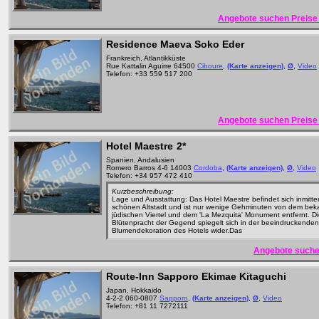
Angebote suchen Preise 
Residence Maeva Soko Eder
Frankreich, Atlantikküste
Rue Kattalin Aguirre 64500
Ciboure
,
(Karte anzeigen)
,
Ø
,
Video
Telefon: +33 559 517 200
Angebote suchen Preise 
Hotel Maestre
2*
Spanien, Andalusien
Romero Barros 4-6 14003
Cordoba
,
(Karte anzeigen)
,
Ø
,
Video
Telefon: +34 957 472 410
Kurzbeschreibung:
Lage und Ausstattung: Das Hotel Maestre befindet sich inmitte
schönen Altstadt und ist nur wenige Gehminuten von dem bek
jüdischen Viertel und dem 'La Mezquita' Monument entfernt. Di
Blütenpracht der Gegend spiegelt sich in der beeindruckenden
Blumendekoration des Hotels wider.Das
Angebote suche
Route-Inn Sapporo Ekimae Kitaguchi
Japan, Hokkaido
4-2-2 060-0807
Sapporo
,
(Karte anzeigen)
,
Ø
,
Video
Telefon: +81 11 7272111