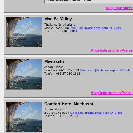
Angebote suche
Mae Sa Valley
Thailand, Nordthailand
Moo 2 86/2 50180
Mae Rim
,
(Karte anzeigen)
,
Ø
,
Video
Telefon: +66 5329 0051
Angebote suchen Preise 
Maebashi
Japan, Honshu
Honcho 2-16-1 371-0023
Maebashi
,
(Karte anzeigen)
,
Ø
,
Video
Telefon: +81 27 220 1818
Angebote suchen Preise 
Comfort Hotel Maebashi
Japan, Honshu
2-18-14 371-0024
Maebashi
,
(Karte anzeigen)
,
Ø
,
Video
Telefon: +81 27 226 7911