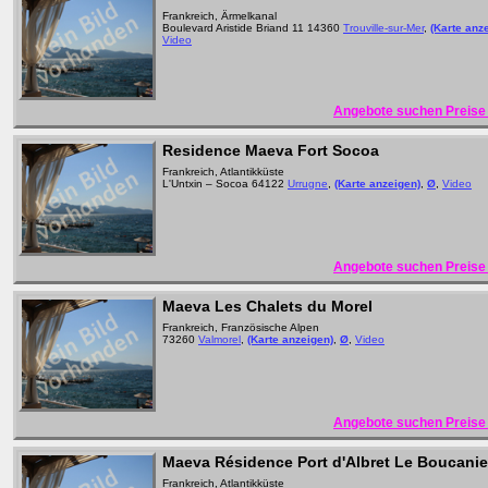
Frankreich, Ärmelkanal
Boulevard Aristide Briand 11 14360
Trouville-sur-Mer
,
(Karte anz
Video
Angebote suchen Preise 
Residence Maeva Fort Socoa
Frankreich, Atlantikküste
L'Untxin – Socoa 64122
Urrugne
,
(Karte anzeigen)
,
Ø
,
Video
Angebote suchen Preise 
Maeva Les Chalets du Morel
Frankreich, Französische Alpen
73260
Valmorel
,
(Karte anzeigen)
,
Ø
,
Video
Angebote suchen Preise 
Maeva Résidence Port d'Albret Le Boucanie
Frankreich, Atlantikküste