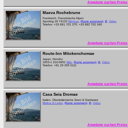
Angebote suchen Preise 
Maeva Rochebrune
Frankreich, Französische Alpen
Sporting 18 74120
Megeve
,
(Karte anzeigen)
,
Ø
,
Video
Telefon: +33 891 701 370, +33 892 702 340
Angebote suchen Preise 
Route-Inn Mitokenchomae
Japan, Honshu
1953-1 310-0851
Mito
,
(Karte anzeigen)
,
Ø
,
Video
Telefon: +81 29 305 0111
Angebote suchen Preise 
Casa Seia Dromae
Italien, Oberitalienische Seen & Gardasee
Molina di Ledro
,
(Karte anzeigen)
,
Ø
,
Video
Angebote suchen Preise 