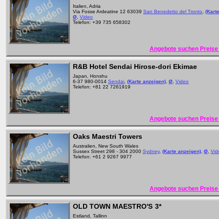
Italien, Adria
Via Fosse Ardeatine 12 63039
San Benedetto del Tronto
,
(Kart
Ø
,
Video
Telefon: +39 735 658302
Angebote suchen Preise 
R&B Hotel Sendai Hirose-dori Ekimae
Japan, Honshu
6-37 980-0014
Sendai
,
(Karte anzeigen)
,
Ø
,
Video
Telefon: +81 22 7261919
Angebote suchen Preise 
Oaks Maestri Towers
Australien, New South Wales
Sussex Street 298 - 304 2000
Sydney
,
(Karte anzeigen)
,
Ø
,
Vid
Telefon: +61 2 9267 9977
Angebote suchen Preise 
OLD TOWN MAESTRO'S
3*
Estland, Tallinn