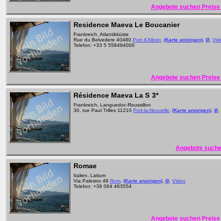
Angebote suchen Preise 
Residence Maeva Le Boucanier
Frankreich, Atlantikküste
Rue du Belvedere 40480
Port d'Albret
,
(Karte anzeigen)
,
Ø
,
Vid
Telefon: +33 5 558494000
Angebote suchen Preise 
Résidence Maeva La S
3*
Frankreich, Languedoc-Roussillon
30, rue Paul Trilles 11210
Port-la-Nouvelle
,
(Karte anzeigen)
,
Ø
,
Angebote suche
Romae
Italien, Latium
Via Palestro 49
Rom
,
(Karte anzeigen)
,
Ø
,
Video
Telefon: +39 064 463554
Angebote suchen Preise 