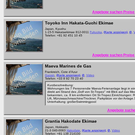
Angebote suchen Preise 
Toyoko Inn Hakata-Guchi Ekimae
Japan, Kyushu
1-15-5 Hakataekimae 812-0011
Fukuoka
,
(Karte anzeigen)
,
Ø
,
Telefon: +81 92 451 10 45
Angebote suchen Preise 
Maeva Marines de Gas
Frankreich, Cote d'Azur
Gassin
,
(Karte anzeigen)
,
Ø
,
Video
Telefon: +33 8 92 70 23 40
Kurzbeschreibung:
Wohnungen bis 7 Personendie Maeva-Ferienanlage liegt in ei
direkt am Strand des „Golf von St-Tropez" mit Blick auf das M
bekannten, ca. 8 km entfernten Ort St-Tropez.Einrichtungen: 
Lift, Münzwaschmaschine/Trockner, Parkplätze vor der Anlage.
Unterhaltung: großerSwimmingpool
Angebote suche
Grantia Hakodate Ekimae
Japan, Hokkaido
21-3 040-0063
Hakodate
,
(Karte anzeigen)
,
Ø
,
Video
Telefon: +81 138 214100