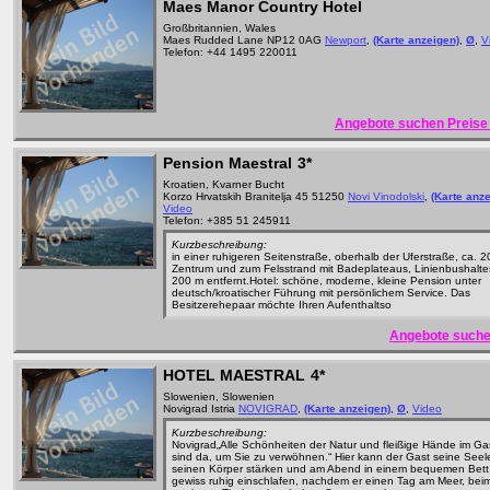
Maes Manor Country Hotel
Großbritannien, Wales
Maes Rudded Lane NP12 0AG
Newport
,
(Karte anzeigen)
,
Ø
,
V
Telefon: +44 1495 220011
Angebote suchen Preise 
Pension Maestral
3*
Kroatien, Kvarner Bucht
Korzo Hrvatskih Branitelja 45 51250
Novi Vinodolski
,
(Karte anz
Video
Telefon: +385 51 245911
Kurzbeschreibung:
in einer ruhigeren Seitenstraße, oberhalb der Uferstraße, ca. 
Zentrum und zum Felsstrand mit Badeplateaus, Linienbushaltes
200 m entfernt.Hotel: schöne, moderne, kleine Pension unter
deutsch/kroatischer Führung mit persönlichem Service. Das
Besitzerehepaar möchte Ihren Aufenthaltso
Angebote suche
HOTEL MAESTRAL
4*
Slowenien, Slowenien
Novigrad Istria
NOVIGRAD
,
(Karte anzeigen)
,
Ø
,
Video
Kurzbeschreibung:
Novigrad„Alle Schönheiten der Natur und fleißige Hände im G
sind da, um Sie zu verwöhnen.“ Hier kann der Gast seine Seel
seinen Körper stärken und am Abend in einem bequemen Bett
gewiss ruhig einschlafen, nachdem er einen Tag am Meer, bei