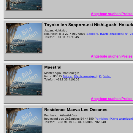
Angebote suchen Preise 
Toyoko Inn Sapporo-eki Nishi-guchi Hokud
Japan, Hokkaido
Kita Hachi-jo 4-22-7 060-0808
Sapporo
,
(Karte anzeigen)
,
Ø
,
Vi
Telefon: +81 11 7171045
Angebote suchen Preise 
Maestral
Montenegro, Montenegro
Pržno 85315
Milocer
,
(Karte anzeigen)
,
Ø
,
Video
Telefon: +382 33 410109
Angebote suchen Preise 
Residence Maeva Les Oceanes
Frankreich, Atlantikküste
boulevard des Océanides 54 44380
Pornichet
,
(Karte anzeigen)
Telefon: +338 91 70 13 18, +33892 702 340