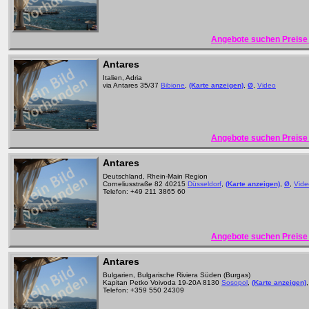
Angebote suchen Preise 
Antares
Italien, Adria
via Antares 35/37
Bibione
,
(Karte anzeigen)
,
Ø
,
Video
Angebote suchen Preise 
Antares
Deutschland, Rhein-Main Region
Corneliusstraße 82 40215
Düsseldorf
,
(Karte anzeigen)
,
Ø
,
Vide
Telefon: +49 211 3865 60
Angebote suchen Preise 
Antares
Bulgarien, Bulgarische Riviera Süden (Burgas)
Kapitan Petko Voivoda 19-20A 8130
Sosopol
,
(Karte anzeigen)
Telefon: +359 550 24309