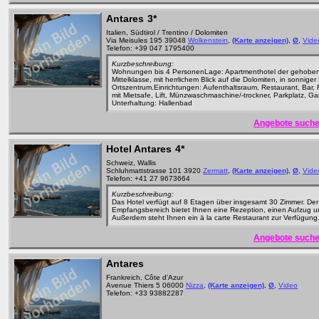
Antares
3*
Italien, Südtirol / Trentino / Dolomiten
Via Meisules 195 39048
Wolkenstein
,
(Karte anzeigen)
,
Ø
,
Vide
Telefon: +39 047 1795400
Kurzbeschreibung:
Wohnungen bis 4 PersonenLage: Apartmenthotel der gehobe
Mittelklasse, mit herrlichem Blick auf die Dolomiten, in sonnige
Ortszentrum.Einrichtungen: Aufenthaltsraum, Restaurant, Bar,
mit Mietsafe, Lift, Münzwaschmaschine/-trockner, Parkplatz, Ga
Unterhaltung: Hallenbad
Angebote suche
Hotel Antares
4*
Schweiz, Wallis
Schluhmattstrasse 101 3920
Zermatt
,
(Karte anzeigen)
,
Ø
,
Vide
Telefon: +41 27 9673664
Kurzbeschreibung:
Das Hotel verfügt auf 8 Etagen über insgesamt 30 Zimmer. De
Empfangsbereich bietet Ihnen eine Rezeption, einen Aufzug u
Außerdem steht Ihnen ein ä la carte Restaurant zur Verfügung
Angebote suche
Antares
Frankreich, Côte d'Azur
Avenue Thiers 5 06000
Nizza
,
(Karte anzeigen)
,
Ø
,
Video
Telefon: +33 93882287