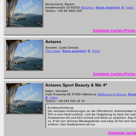
Deutschland, Bayern
Amalienstraße 20 80333
München
,
(Karte anzeigen)
,
Ø
,
Video
Telefon: +49 89 2800 200
Angebote suchen Preise 
Antares
Spanien, Costa Dorada
Tres Calas
,
(Karte anzeigen)
,
Ø
,
Video
Angebote suchen Preise 
Antares Sport Beauty & We
4*
Italien, Venetien
Viale Postumia 88 37069 Villafranca
Villafranca di Verona
,
(Kart
Ø
,
Video
Telefon: +39 045 630 18 79
Kurzbeschreibung:
Die nächsten Anbindungen an die öffentlichen Verkehrsmittel s
500 m vom Hotel entfernt, und die Umgebung ist dank der na
Autobahnen A4 und A22 schnell und leicht zu erreichen. Das Ho
ca. 9 km von Veronas Messegelände und etwa 20 km vom Ga
entfernt. Das Stadtzentrum ist nur
Angebote suche