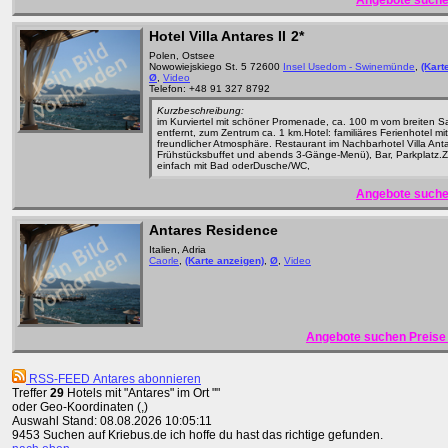
Angebote suche
Hotel Villa Antares II
2*
Polen, Ostsee
Nowowiejskiego St. 5 72600
Insel Usedom - Swinemünde
,
(Kart
Ø
,
Video
Telefon: +48 91 327 8792
Kurzbeschreibung:
im Kurviertel mit schöner Promenade, ca. 100 m vom breiten 
entfernt, zum Zentrum ca. 1 km.Hotel: familiäres Ferienhotel mit
freundlicher Atmosphäre. Restaurant im Nachbarhotel Villa Ant
Frühstücksbuffet und abends 3-Gänge-Menü), Bar, Parkplatz.Z
einfach mit Bad oderDusche/WC,
Angebote suche
Antares Residence
Italien, Adria
Caorle
,
(Karte anzeigen)
,
Ø
,
Video
Angebote suchen Preise 
RSS-FEED Antares abonnieren
Treffer
29
Hotels mit "Antares" im Ort ""
oder Geo-Koordinaten (,)
Auswahl Stand: 08.08.2026 10:05:11
9453 Suchen auf Kriebus.de ich hoffe du hast das richtige gefunden.