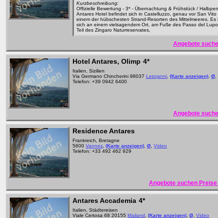
Kurzbeschreibung:
Offizielle Bewertung - 3* - Übernachtung & Frühstück / Halbpe
Antares Hotel befindet sich in Castelluzzo, genau vor San Vit
einem der hübschesten Strand-Resorten des Mittelmeeres. Es 
sich an einem vielsagendem Ort, am Fuße des Passo del Lupo
Teil des Zingaro Naturreservates,
Angebote suche
Hotel Antares, Olimp
4*
Italien, Sizilien
Via Germano Chincherini 98037
Letojanni
,
(Karte anzeigen)
,
Ø
,
Telefon: +39 0942 6400
Angebote suche
Residence Antares
Frankreich, Bretagne
5600
Vannes
,
(Karte anzeigen)
,
Ø
,
Video
Telefon: +33 492 462 929
Angebote suchen Preise 
Antares Accademia
4*
Italien, Städtereisen
Viale Certosa 68 20155
Mailand
,
(Karte anzeigen)
,
Ø
,
Video