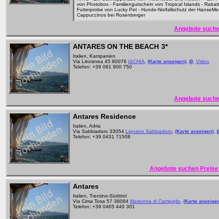
von Photobox - Familiengutschein von Tropical Islands - Rabat
Futterprobe von Lucky Pet - Hunde-Notfallschutz der HanseMer
Cappuccinos bei Rosenberger
Angebote suche
ANTARES ON THE BEACH
3*
Italien, Kampanien
Via Litoranea 45 80076
ISCHIA
,
(Karte anzeigen)
,
Ø
,
Video
Telefon: +39 081 900 750
Angebote suche
Antares Residence
Italien, Adria
Via Sabbiadoro 33054
Lignano Sabbiadoro
,
(Karte anzeigen)
,
Telefon: +39 0431 71508
Angebote suchen Preise 
Antares
Italien, Trentino-Südtirol
Via Cima Tosa 57 38084
Madonna di Campiglio
,
(Karte anzeige
Telefon: +39 0465 440 301