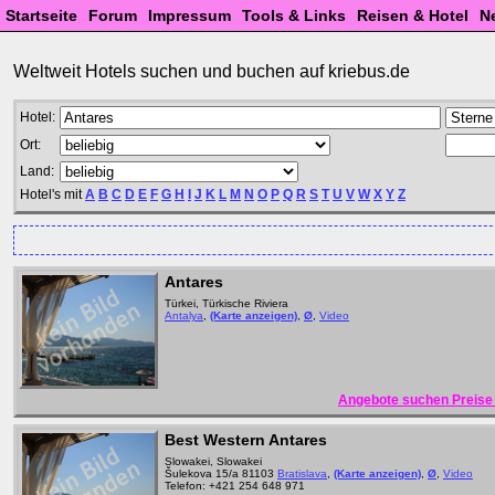
Startseite
Forum
Impressum
Tools & Links
Reisen & Hotel
N
Weltweit Hotels suchen und buchen auf kriebus.de
Hotel:
Ort:
Land:
Hotel's mit
A
B
C
D
E
F
G
H
I
J
K
L
M
N
O
P
Q
R
S
T
U
V
W
X
Y
Z
Antares
Türkei, Türkische Riviera
Antalya
,
(Karte anzeigen)
,
Ø
,
Video
Angebote suchen Preise 
Best Western Antares
Slowakei, Slowakei
Šulekova 15/a 81103
Bratislava
,
(Karte anzeigen)
,
Ø
,
Video
Telefon: +421 254 648 971