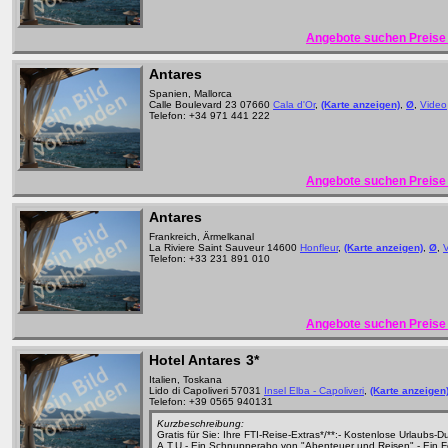
Angebote suchen Preise 
Antares
Spanien, Mallorca
Calle Boulevard 23 07660
Cala d'Or
,
(Karte anzeigen)
,
Ø
,
Video
Telefon: +34 971 441 222
Angebote suchen Preise 
Antares
Frankreich, Ärmelkanal
La Riviere Saint Sauveur 14600
Honfleur
,
(Karte anzeigen)
,
Ø
,
Telefon: +33 231 891 010
Angebote suchen Preise 
Hotel Antares
3*
Italien, Toskana
Lido di Capoliveri 57031
Insel Elba - Capoliveri
,
(Karte anzeigen
Telefon: +39 0565 940131
Kurzbeschreibung:
Gratis für Sie: Ihre FTI-Reise-Extras*/**:- Kostenlose Urlaubs-D
A.T.U - Ein Schnupperabo von "Abenteuer und Reisen" - Ein 