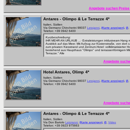
Angebote suchen Preise 
Antares - Olimpo & Le Terrazze
4*
Italien, Sizilien
Via Germano Chincherini 98037
Letojanni
,
(Karte anzeigen)
,
Ø
,
Telefon: +39 0942 6400
Kurzbeschreibung:
IHR MEHR AN URLAUB ...· Extraleistungen inklusiveam Hang 
Ausblick auf das Meer. Mit Aufzug zur Küstenstraße, von dort 
zum privaten Kiesstrand und Zentrum.Hotel: vollklimatisierter H
bestehend aus Haupthaus "Olimpo" und terrassenförmigem Mitt
Terrazze." Alle
Angebote suche
Hotel Antares, Olimp
4*
Italien, Sizilien
Via Germano Chincherini 98037
Letojanni
,
(Karte anzeigen)
,
Ø
,
Telefon: +39 0942 6400
Angebote suche
Antares - Olimpo & Le Terrazze
4*
Italien, Sizilien
Via Don Bartolo
Letojanni
,
(Karte anzeigen)
,
Ø
,
Video
Telefon: +39 0923 975663