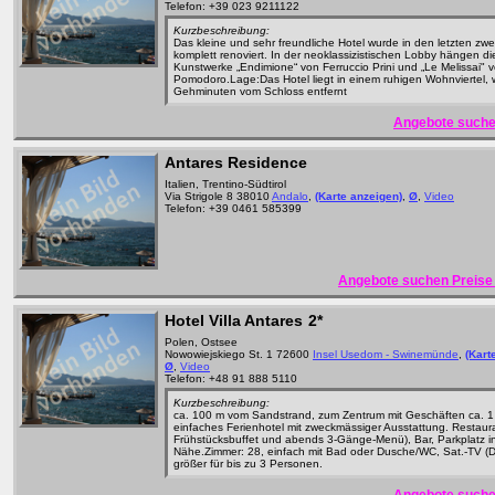
Telefon: +39 023 9211122
Kurzbeschreibung:
Das kleine und sehr freundliche Hotel wurde in den letzten zwe
komplett renoviert. In der neoklassizistischen Lobby hängen di
Kunstwerke „Endimione“ von Ferruccio Prini und „Le Melissai" 
Pomodoro.Lage:Das Hotel liegt in einem ruhigen Wohnviertel,
Gehminuten vom Schloss entfernt
Angebote suche
Antares Residence
Italien, Trentino-Südtirol
Via Strigole 8 38010
Andalo
,
(Karte anzeigen)
,
Ø
,
Video
Telefon: +39 0461 585399
Angebote suchen Preise 
Hotel Villa Antares
2*
Polen, Ostsee
Nowowiejskiego St. 1 72600
Insel Usedom - Swinemünde
,
(Kart
Ø
,
Video
Telefon: +48 91 888 5110
Kurzbeschreibung:
ca. 100 m vom Sandstrand, zum Zentrum mit Geschäften ca. 1
einfaches Ferienhotel mit zweckmässiger Ausstattung. Restaur
Frühstücksbuffet und abends 3-Gänge-Menü), Bar, Parkplatz i
Nähe.Zimmer: 28, einfach mit Bad oder Dusche/WC, Sat.-TV (DI
größer für bis zu 3 Personen.