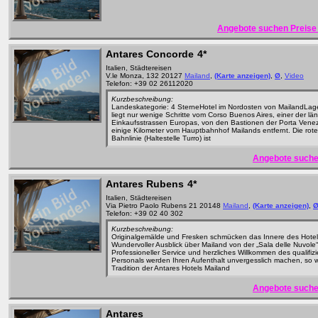
Angebote suchen Preise 
Antares Concorde
4*
Italien, Städtereisen
V.le Monza, 132 20127
Mailand
,
(Karte anzeigen)
,
Ø
,
Video
Telefon: +39 02 26112020
Kurzbeschreibung:
Landeskategorie: 4 SterneHotel im Nordosten von MailandLag
liegt nur wenige Schritte vom Corso Buenos Aires, einer der lä
Einkaufsstrassen Europas, von den Bastionen der Porta Vene
einige Kilometer vom Hauptbahnhof Mailands entfernt. Die rote
Bahnlinie (Haltestelle Turro) ist
Angebote suche
Antares Rubens
4*
Italien, Städtereisen
Via Pietro Paolo Rubens 21 20148
Mailand
,
(Karte anzeigen)
,
Telefon: +39 02 40 302
Kurzbeschreibung:
Originalgemälde und Fresken schmücken das Innere des Hotel
Wundervoller Ausblick über Mailand von der „Sala delle Nuvole“
Professioneller Service und herzliches Willkommen des qualifizi
Personals werden Ihren Aufenthalt unvergesslich machen, so w
Tradition der Antares Hotels Mailand
Angebote suche
Antares