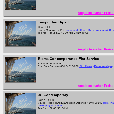
Angebote suchen Preise 
Tempo Rent Apart
Chile, Chile
Santa Magdalena 116
Santiago de Chile
,
(Karte anzeigen)
,
Ø
,
Telefon: +56 2 519 40 00,+56 2 519 40 99
Angebote suchen Preise 
Riema Contemporaneo Flat Service
Brasilien, Südosten
Rua Brás Cardoso 654 04510-030
São Paulo
,
(Karte anzeigen)
Angebote suchen Preise 
JC Contemporary
Italien, Latium
Via del Fosso di Acqua Acetosa Ostiense 43/45 00143
Rom
,
(Ka
anzeigen)
,
Ø
,
Video
Telefon: +39 06 5013444