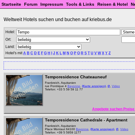
Startseite
Forum
Impressum
Tools & Links
Reisen & Hotel
N
Weltweit Hotels suchen und buchen auf kriebus.de
Hotel:
Ort:
Land:
Hotel's mit
A
B
C
D
E
F
G
H
I
J
K
L
M
N
O
P
Q
R
S
T
U
V
W
X
Y
Z
Temporesidence Chateauneuf
Frankreich, Aquitanien
rue Pontrique 4
Bayonne
,
(Karte anzeigen)
,
Ø
,
Video
Telefon: +33 5 59 59 11 77
Angebote suchen Preise 
Temporesidence Cathedrale - Apartment
Frankreich, Aquitanien
Place Montaut 64100
Bayonne
,
(Karte anzeigen)
,
Ø
,
Video
Telefon: +39 5 5959 1177