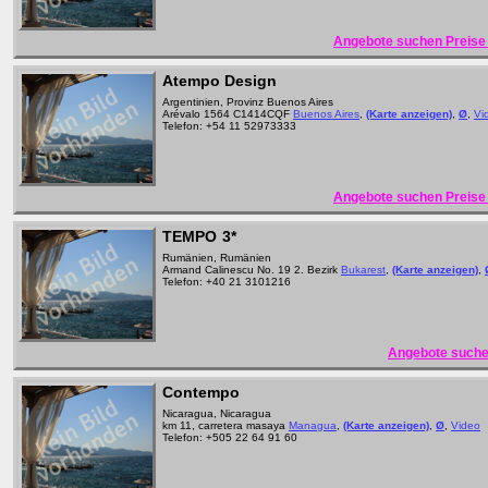
Angebote suchen Preise 
Atempo Design
Argentinien, Provinz Buenos Aires
Arévalo 1564 C1414CQF
Buenos Aires
,
(Karte anzeigen)
,
Ø
,
Vi
Telefon: +54 11 52973333
Angebote suchen Preise 
TEMPO
3*
Rumänien, Rumänien
Armand Calinescu No. 19 2. Bezirk
Bukarest
,
(Karte anzeigen)
,
Telefon: +40 21 3101216
Angebote suche
Contempo
Nicaragua, Nicaragua
km 11, carretera masaya
Managua
,
(Karte anzeigen)
,
Ø
,
Video
Telefon: +505 22 64 91 60