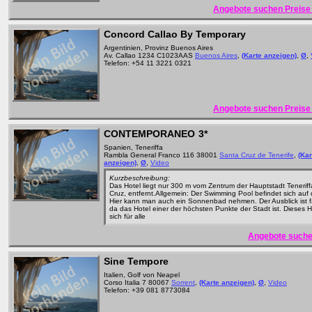
Angebote suchen Preise 
Concord Callao By Temporary
Argentinien, Provinz Buenos Aires
Av. Callao 1234 C1023AAS
Buenos Aires
,
(Karte anzeigen)
,
Ø
,
Telefon: +54 11 3221 0321
Angebote suchen Preise 
CONTEMPORANEO
3*
Spanien, Teneriffa
Rambla General Franco 116 38001
Santa Cruz de Tenerife
,
(Kar
anzeigen)
,
Ø
,
Video
Kurzbeschreibung:
Das Hotel liegt nur 300 m vom Zentrum der Hauptstadt Tenerif
Cruz, entfernt.Allgemein: Der Swimming Pool befindet sich au
Hier kann man auch ein Sonnenbad nehmen. Der Ausblick ist f
da das Hotel einer der höchsten Punkte der Stadt ist. Dieses H
sich für alle
Angebote suche
Sine Tempore
Italien, Golf von Neapel
Corso Italia 7 80067
Sorrent
,
(Karte anzeigen)
,
Ø
,
Video
Telefon: +39 081 8773084