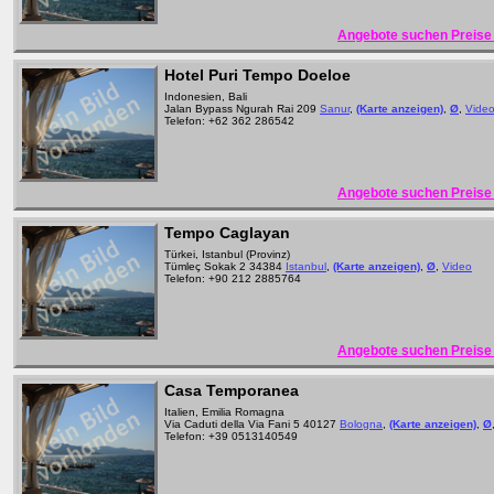
Angebote suchen Preise 
Hotel Puri Tempo Doeloe
Indonesien, Bali
Jalan Bypass Ngurah Rai 209
Sanur
,
(Karte anzeigen)
,
Ø
,
Vide
Telefon: +62 362 286542
Angebote suchen Preise 
Tempo Caglayan
Türkei, Istanbul (Provinz)
Tümleç Sokak 2 34384
Istanbul
,
(Karte anzeigen)
,
Ø
,
Video
Telefon: +90 212 2885764
Angebote suchen Preise 
Casa Temporanea
Italien, Emilia Romagna
Via Caduti della Via Fani 5 40127
Bologna
,
(Karte anzeigen)
,
Ø
Telefon: +39 0513140549