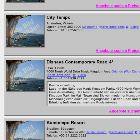
Angebote suchen Preise 
City Tempo
Australien, Victoria
Queen Street 353 3000
Melbourne
,
(Karte anzeigen)
,
Ø
,
Video
Telefon: +61 3 82567555
Angebote suchen Preise 
Disneys Contemporary Reso
4*
USA, Florida
4600 North World Drive Magic Kingdom Area
Orlando (Walt Disn
(Karte anzeigen)
,
Ø
,
Video
Telefon: +1 407 939 7429
Kurzbeschreibung:
Lage: In der Nähe des Magic Kingdom Parks. 4600 North Worl
Drive.Ausstattung: Das Resort erhebt sich majestätisch über d
Kingdom Park. Im Main Tower sind Sie von moderner Kunst u
Monorails gleiten durch die Eingangshalle. Für den Spaß und 
Erholung befinden sich mehrere Pools,teilweise
Angebote suchen
Bomtempo Resort
Brasilien, Südosten
Estrada da Cachoeira 400
Rio de Janeiro
,
(Karte anzeigen)
,
Ø
,
Telefon: +55 24 2222 9922