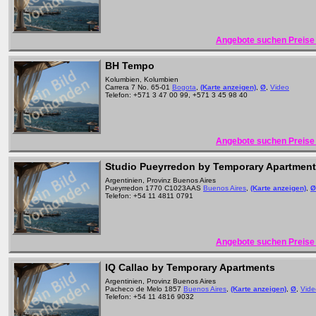
Angebote suchen Preise 
BH Tempo
Kolumbien, Kolumbien
Carrera 7 No. 65-01
Bogota
,
(Karte anzeigen)
,
Ø
,
Video
Telefon: +571 3 47 00 99, +571 3 45 98 40
Angebote suchen Preise 
Studio Pueyrredon by Temporary Apartmen
Argentinien, Provinz Buenos Aires
Pueyrredon 1770 C1023AAS
Buenos Aires
,
(Karte anzeigen)
,
Ø
Telefon: +54 11 4811 0791
Angebote suchen Preise 
IQ Callao by Temporary Apartments
Argentinien, Provinz Buenos Aires
Pacheco de Melo 1857
Buenos Aires
,
(Karte anzeigen)
,
Ø
,
Vide
Telefon: +54 11 4816 9032