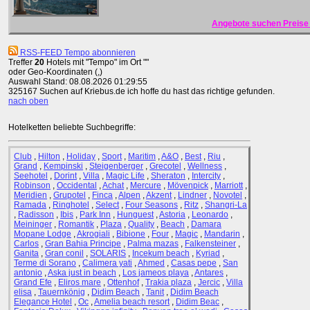
Angebote suchen Preise 
RSS-FEED Tempo abonnieren
Treffer
20
Hotels mit "Tempo" im Ort ""
oder Geo-Koordinaten (,)
Auswahl Stand: 08.08.2026 01:29:55
325167 Suchen auf Kriebus.de ich hoffe du hast das richtige gefunden.
nach oben
Hotelketten beliebte Suchbegriffe:
Club
,
Hilton
,
Holiday
,
Sport
,
Maritim
,
A&O
,
Best
,
Riu
,
Grand
,
Kempinski
,
Steigenberger
,
Grecotel
,
Wellness
,
Seehotel
,
Dorint
,
Villa
,
Magic Life
,
Sheraton
,
Intercity
,
Robinson
,
Occidental
,
Achat
,
Mercure
,
Mövenpick
,
Marriott
,
Meridien
,
Grupotel
,
Finca
,
Alpen
,
Akzent
,
Lindner
,
Novotel
,
Ramada
,
Ringhotel
,
Select
,
Four Seasons
,
Ritz
,
Shangri-La
,
Radisson
,
Ibis
,
Park Inn
,
Hunguest
,
Astoria
,
Leonardo
,
Meininger
,
Romantik
,
Plaza
,
Quality
,
Beach
,
Damara
Mopane Lodge
,
Akrogiali
,
Bibione
,
Four
,
Magic
,
Mandarin
,
Carlos
,
Gran Bahia Principe
,
Palma mazas
,
Falkensteiner
,
Ganita
,
Gran conil
,
SOLARIS
,
Incekum beach
,
Kyriad
,
Terme di Sorano
,
Calimera yati
,
Ahmed
,
Casas pepe
,
San
antonio
,
Aska just in beach
,
Los jameos playa
,
Antares
,
Grand Efe
,
Eliros mare
,
Ottenhof
,
Trakia plaza
,
Jercic
,
Villa
elisa
,
Tauernkönig
,
Didim Beach
,
Tanit
,
Didim Beach
Elegance Hotel
,
Oc
,
Amelia beach resort
,
Didim Beac
,