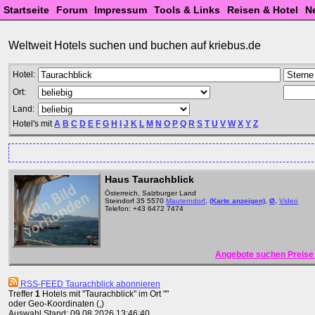
Startseite
Forum
Impressum
Tools & Links
Reisen & Hotel
N
Weltweit Hotels suchen und buchen auf kriebus.de
Hotel:
Ort:
Land:
Hotel's mit
A
B
C
D
E
F
G
H
I
J
K
L
M
N
O
P
Q
R
S
T
U
V
W
X
Y
Z
Haus Taurachblick
Österreich, Salzburger Land
Steindorf 35 5570
Mauterndorf
,
(Karte anzeigen)
,
Ø
,
Video
Telefon: +43 6472 7474
Angebote suchen Preise 
RSS-FEED Taurachblick abonnieren
Treffer
1
Hotels mit "Taurachblick" im Ort ""
oder Geo-Koordinaten (,)
Auswahl Stand: 09.08.2026 13:46:40